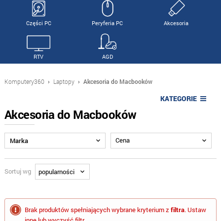
Części PC
Peryferia PC
Akcesoria
RTV
AGD
Komputery360
›
Laptopy
›
Akcesoria do Macbooków
KATEGORIE
Akcesoria do Macbooków
Cena
Marka
Sortuj wg
Brak produktów spełniających wybrane kryterium z
filtra
. Ustaw
inne lub wyczyść filtr.