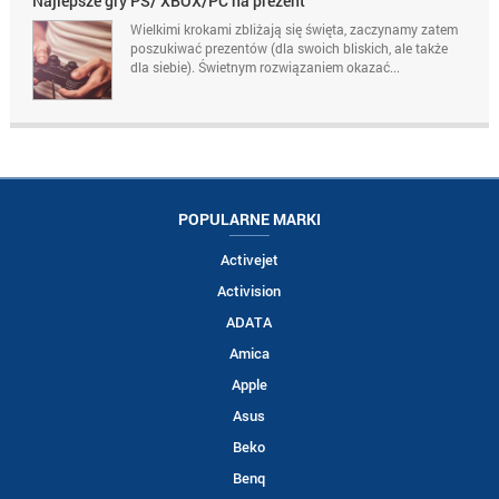
Najlepsze gry PS/ XBOX/PC na prezent
Wielkimi krokami zbliżają się święta, zaczynamy zatem
poszukiwać prezentów (dla swoich bliskich, ale także
dla siebie). Świetnym rozwiązaniem okazać...
POPULARNE MARKI
Activejet
Activision
ADATA
Amica
Apple
Asus
Beko
Benq