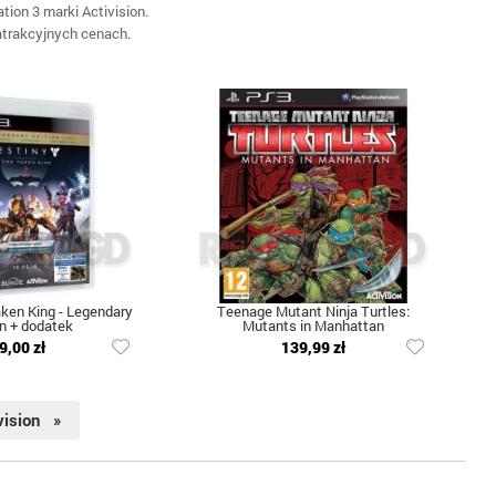
ion 3 marki Activision.
 atrakcyjnych cenach.
aken King - Legendary
Teenage Mutant Ninja Turtles:
on + dodatek
Mutants in Manhattan
9,00 zł
139,99 zł
vision »