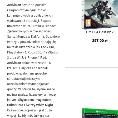
Activision
słynie na polskim
i zagranicznym rynku z gier
komputerowych, a dokładnie ich
wydawania i produkcji. Została
utworzona w 1979 roku w Stanach
Zjednoczonych w miejscowości
Gra PS4 Destiny 2
Santa Monica w Kalifornii. Gdy, które
257,00 zł
tworzy, z powodzeniem nadają się
na takie urządzenia jak Xbox One,
PlayStation 4, Xbox 360, PlayStation
3 oraz Wii U i iPhone / iPad.
Activision
działa w przeszło 15
krajach. Cały czas doskonali
produkcję, aby tym sposobem
sprostać najśmielszym
oczekiwaniom wymagających
graczy. W ofercie tej słynnej marki
można znaleźć liczne gry, a między
innymi:
Skylanders Imaginators,
Guitar Hero Live czy White Night
.
Oczywiście propozycji jest dużo
więcej i każdy miłośnik gry na