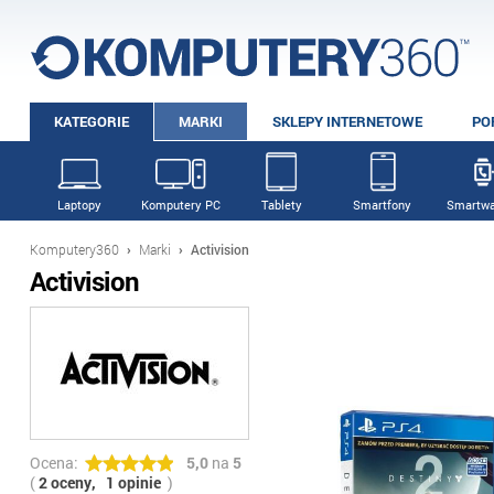
KATEGORIE
MARKI
SKLEPY INTERNETOWE
PO
Laptopy
Komputery PC
Tablety
Smartfony
Smartwa
Komputery360
›
Marki
›
Activision
Activision
Ocena:
5,0
na
5
(
2 oceny,
1 opinie
)