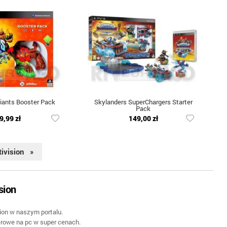
iants Booster Pack
Skylanders SuperChargers Starter
Pack
9,99 zł
149,00 zł
tivision »
sion
sion w naszym portalu.
rowe na pc w super cenach.