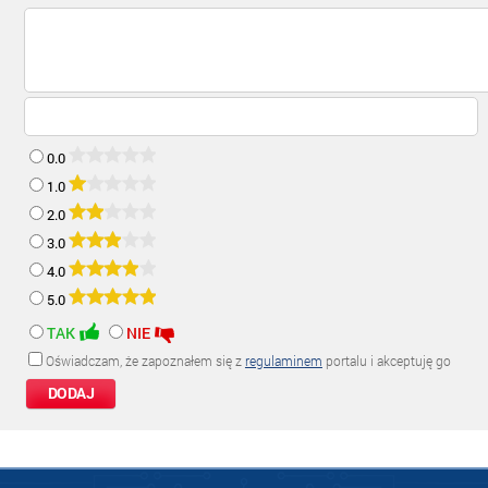
0.0
1.0
2.0
3.0
4.0
5.0
TAK
NIE
Oświadczam, że zapoznałem się z
regulaminem
portalu i akceptuję go