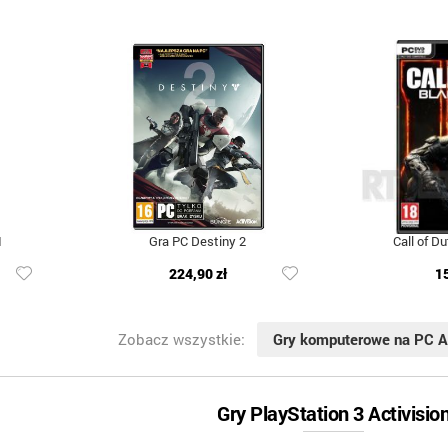
I
Gra PC Destiny 2
Call of Du
224,90 zł
1
Zobacz wszystkie:
Gry komputerowe na PC A
Gry PlayStation 3 Activisio