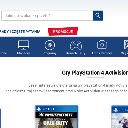
RADY I CZĘSTE PYTANIA
PROMOCJE
tche
Monitory
Programy
Konsole i Gry
Foto i Kamery
Częś
Gry PlayStation 4 Activisio
Jeżeli interesuje Cię oferta na gry playstation 4 marki Activisi
Znajdziesz tutaj szeroki asortyment produktów Activision w szczególności