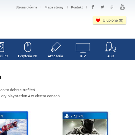
|
|
|
Strona główna
Mapa strony
Kontakt
Ulubione (0)
ci PC
Peryferia PC
Akcesoria
RTV
AGD
n
on to dobrze trafiłeś.
 gry playstation 4 w ekstra cenach.