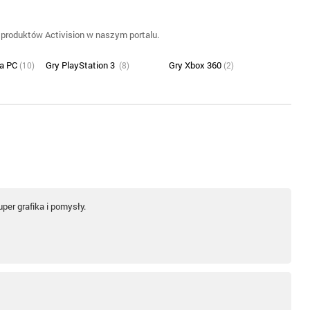
produktów Activision w naszym portalu.
na PC
Gry PlayStation 3
Gry Xbox 360
(10)
(8)
(2)
uper grafika i pomysły.