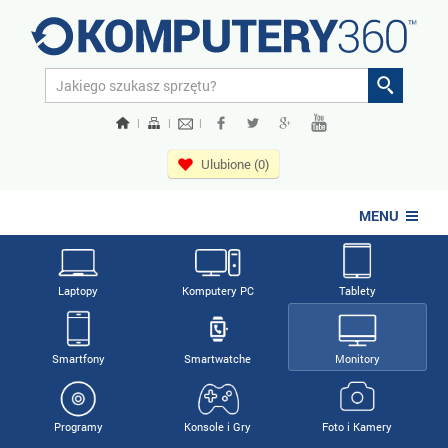
|
|
|
Ulubione (0)
MENU
Laptopy
Komputery PC
Tablety
Smartfony
Smartwatche
Monitory
Programy
Konsole i Gry
Foto i Kamery