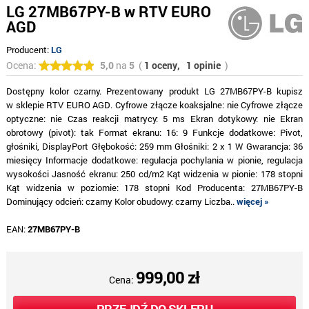
LG 27MB67PY-B w RTV EURO
AGD
Producent:
LG
Ocena:
5,0
na
5
(
1 oceny,
1 opinie
)
Dostępny kolor czarny. Prezentowany produkt LG 27MB67PY-B kupisz
w sklepie RTV EURO AGD. Cyfrowe złącze koaksjalne: nie Cyfrowe złącze
optyczne: nie Czas reakcji matrycy: 5 ms Ekran dotykowy: nie Ekran
obrotowy (pivot): tak Format ekranu: 16: 9 Funkcje dodatkowe: Pivot,
głośniki, DisplayPort Głębokość: 259 mm Głośniki: 2 x 1 W Gwarancja: 36
miesięcy Informacje dodatkowe: regulacja pochylania w pionie, regulacja
wysokości Jasność ekranu: 250 cd/m2 Kąt widzenia w pionie: 178 stopni
Kąt widzenia w poziomie: 178 stopni Kod Producenta: 27MB67PY-B
Dominujący odcień: czarny Kolor obudowy: czarny Liczba..
więcej »
EAN:
27MB67PY-B
999,00 zł
Cena: