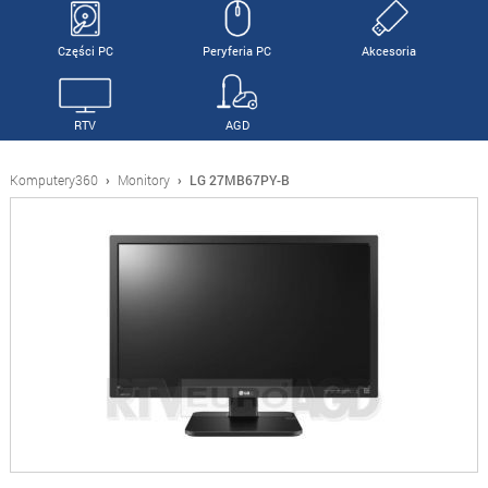
Części PC
Peryferia PC
Akcesoria
RTV
AGD
Komputery360
›
Monitory
›
LG 27MB67PY-B