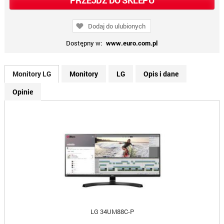
PRZEJDŹ DO SKLEPU
Dodaj do ulubionych
Dostępny w:
www.euro.com.pl
Monitory LG
Monitory
LG
Opis i dane
Opinie
LG 34UM88C-P