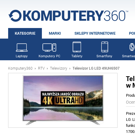
KATEGORIE
MARKI
SKLEPY INTERNETOWE
PO
Laptopy
Komputery PC
Tablety
Smartfony
Smartwa
Komputery360
›
RTV
›
Telewizory
›
Telewizor LG LED 49UH6507
Te
w 
Prod
Oce
Prez
LG L
funk
1700