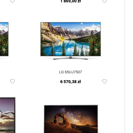
1 869,00 zł
LG 65UJ7507
6 570,38 zł