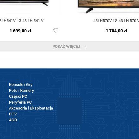
3LH541V LG 43 LH 541 V
43LH570V LG 43 LH 570 
1 699,00 zł
1 704,00 zł
POKAŻ WIĘCEJ
Konsole i Gry
Foto i Kamery
Części PC
Peryferia PC
Akcesoria i Eksploatacja
RTV
AGD