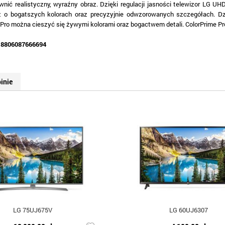
wnić realistyczny, wyraźny obraz. Dzięki regulacji jasności telewizor LG UH
z o bogatszych kolorach oraz precyzyjnie odwzorowanych szczegółach. Dzi
Pro można cieszyć się żywymi kolorami oraz bogactwem detali. ColorPrime Pr
:
8806087666694
inie
LG 75UJ675V
LG 60UJ6307