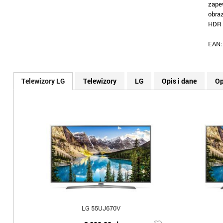
zape
obra
HDR 
EAN
Telewizory LG
Telewizory
LG
Opis i dane
Op
LG 55UJ670V