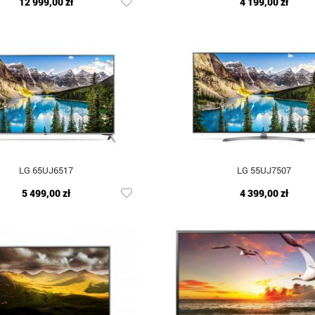
12 999,00 zł
4 199,00 zł
LG 65UJ6517
LG 55UJ7507
5 499,00 zł
4 399,00 zł