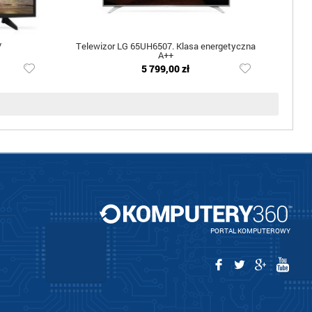
V
Telewizor LG 65UH6507. Klasa energetyczna
A++
5 799,00 zł
PORTAL KOMPUTEROWY