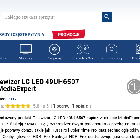
RADY I CZĘSTE PYTANIA
PROMOCJE
tche
Monitory
Programy
Konsole i Gry
Foto i Kamery
Częś
lewizor LG LED 49UH6507
MediaExpert
ucent:
LG
na:
5,0
na
5
(
1 oceny,
1 opinie
)
entowany produkt Telewizor LG LED 49UH6507 kupisz w sklepie MediaExpert
ED z funkcją SMART TV, , czterordzeniowym procesorem o przekątnej 60-ca
cje poprawy obrazu takie jak HDR Pro i ColorPrime Pro, oraz technologię odś
. Cechy główne: HDR Pro Funkcja HDR Pro dostosowuje jasność ekran