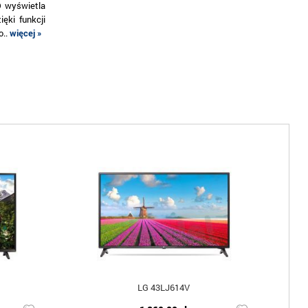
D wyświetla
ęki funkcji
o..
więcej »
LG 43LJ614V