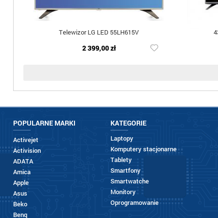
Telewizor LG LED 55LH615V
4
2 399,00 zł
POPULARNE MARKI
KATEGORIE
Laptopy
Activejet
Komputery stacjonarne
Activision
Tablety
ADATA
Smartfony
Amica
Smartwatche
Apple
Monitory
Asus
Oprogramowanie
Beko
Benq