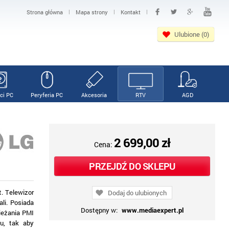
|
|
|
Strona główna
Mapa strony
Kontakt
Ulubione (0)
ci PC
Peryferia PC
Akcesoria
RTV
AGD
2 699,00 zł
Cena:
PRZEJDŹ DO SKLEPU
. Telewizor
Dodaj do ulubionych
li. Posiada
Dostępny w:
www.mediaexpert.pl
wieżania PMI
u, tak aby