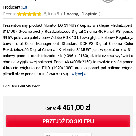
Producent:
LG
Ocena:
5,0
na
5
(
1 oceny,
1 opinie
)
Prezentowany produkt Monitor LG 31MU97 kupisz w sklepie MediaExpert.
31MU97 Główne cechy Rozdzielczość Digital Cinema 4K Panel IPS, ponad
99,5% pokrycia palety barw Adobe RGB 10-bitowa głębia kolorów Regulacja
barw Total Color Management Standard DCP-P3 Digital Cinema Color
Rozdzielczość Digital Cinema 4K Monitor 31MU97 jest wyposażony w 31-
calowy panel o rozdzielczości 4K (4096 x 2160), dzięki czemu wyświetla
obraz o wyjątkowej ostrości. Panel 4K (4096x2160) to rozdzielczość ponad
4-krotnie większa od FHD (1920x1080) oraz o ponad pół miliona więcej
pikseli niż w panelu UHD (3840x2160)...
więcej »
EAN:
8806087497922
4 451,00 zł
Cena:
PRZEJDŹ DO SKLEPU