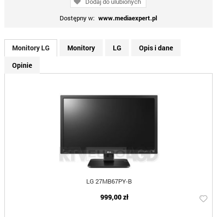
Dodaj do ulubionych
Dostępny w:
www.mediaexpert.pl
Monitory LG
Monitory
LG
Opis i dane
Opinie
LG 27MB67PY-B
999,00 zł