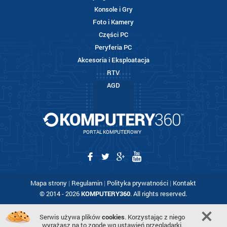
Konsole i Gry
Foto i Kamery
Części PC
Peryferia PC
Akcesoria i Eksploatacja
RTV
AGD
PORTAL KOMPUTEROWY
Mapa strony
|
Regulamin
|
Polityka prywatności
|
Kontakt
© 2014 - 2026
KOMPUTERY360
. All rights reserved.
Serwis używa plików
cookies
. Korzystając z niego
wyrażasz na to zgodę wg ustawień przeglądarki.