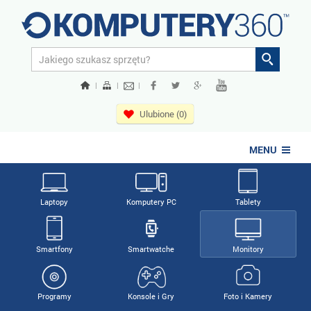
|
|
|
Ulubione (0)
MENU
Laptopy
Komputery PC
Tablety
Smartfony
Smartwatche
Monitory
Programy
Konsole i Gry
Foto i Kamery