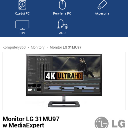
Części PC
Peryferia PC
Akcesoria
RTV
AGD
Komputery360
›
Monitory
›
Monitor LG 31MU97
Monitor LG 31MU97
w MediaExpert