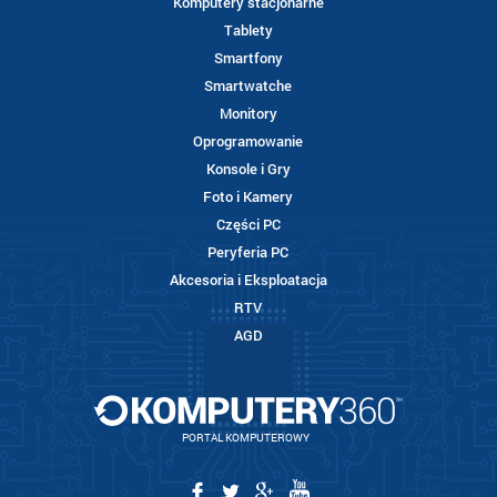
Komputery stacjonarne
Tablety
Smartfony
Smartwatche
Monitory
Oprogramowanie
Konsole i Gry
Foto i Kamery
Części PC
Peryferia PC
Akcesoria i Eksploatacja
RTV
AGD
PORTAL KOMPUTEROWY