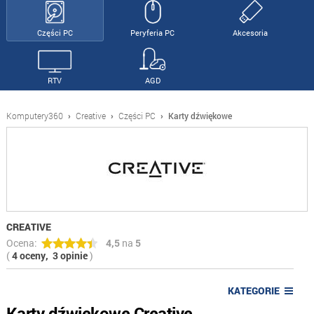
Części PC
Peryferia PC
Akcesoria
RTV
AGD
Komputery360
›
Creative
›
Części PC
›
Karty dźwiękowe
CREATIVE
Ocena:
4,5
na
5
(
4 oceny,
3 opinie
)
KATEGORIE
Karty dźwiękowe Creative