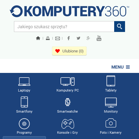
|
|
|
Ulubione (0)
MENU
Laptopy
Komputery PC
Tablety
Smartfony
Smartwatche
Monitory
Programy
Konsole i Gry
Foto i Kamery