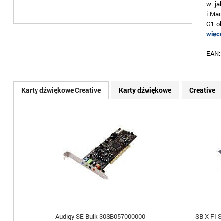
w ja
i Ma
G1 o
więce
EAN
Karty dźwiękowe Creative
Karty dźwiękowe
Creative
Audigy SE Bulk 30SB057000000
SB X FI 