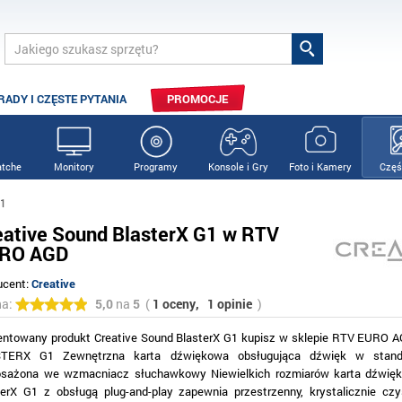
RADY I CZĘSTE PYTANIA
PROMOCJE
tche
Monitory
Programy
Konsole i Gry
Foto i Kamery
Częś
G1
eative Sound BlasterX G1 w RTV
RO AGD
ucent:
Creative
na:
5,0
na
5
(
1 oceny,
1 opinie
)
entowany produkt Creative Sound BlasterX G1 kupisz w sklepie RTV EURO
TERX G1 Zewnętrzna karta dźwiękowa obsługująca dźwięk w standa
sażona we wzmacniacz słuchawkowy Niewielkich rozmiarów karta dźwię
terX G1 z obsługą plug-and-play zapewnia przestrzenny, krystalicznie cz