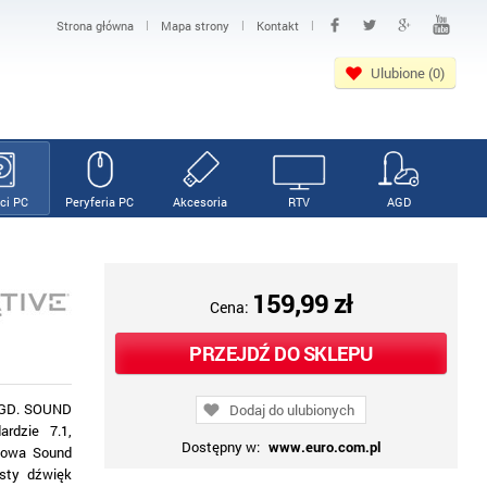
|
|
|
Strona główna
Mapa strony
Kontakt
Ulubione (0)
ci PC
Peryferia PC
Akcesoria
RTV
AGD
159,99 zł
Cena:
PRZEJDŹ DO SKLEPU
 AGD. SOUND
Dodaj do ulubionych
rdzie 7.1,
Dostępny w:
www.euro.com.pl
kowa Sound
ysty dźwięk