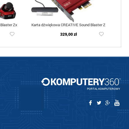
Blaster Zx
Karta dźwiękowa CREATIVE Sound Blaster Z
329,00 zł
PORTAL KOMPUTEROWY