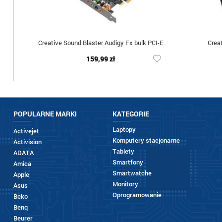
Creative Sound Blaster Audigy Fx bulk PCI-E
Crea
159,99 zł
POPULARNE MARKI
KATEGORIE
Laptopy
Activejet
Komputery stacjonarne
Activision
Tablety
ADATA
Smartfony
Amica
Smartwatche
Apple
Monitory
Asus
Oprogramowanie
Beko
Benq
Beurer