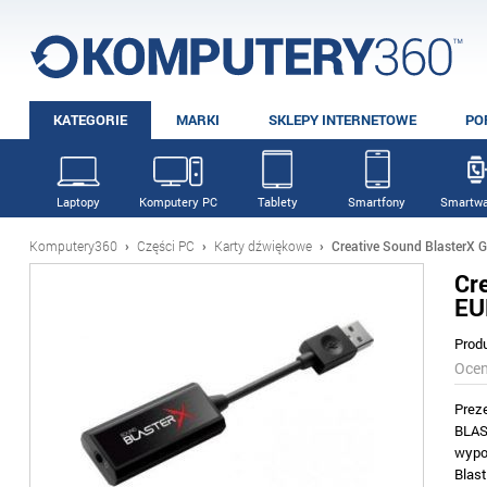
KATEGORIE
MARKI
SKLEPY INTERNETOWE
PO
Laptopy
Komputery PC
Tablety
Smartfony
Smartwa
Komputery360
›
Części PC
›
Karty dźwiękowe
›
Creative Sound BlasterX 
Cr
EU
Prod
Oce
Prez
BLAS
wypo
Blas