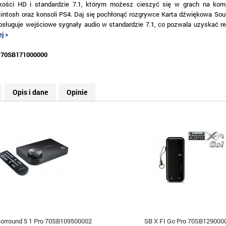
kości HD i standardzie 7.1, którym możesz cieszyć się w grach na kom
cintosh oraz konsoli PS4. Daj się pochłonąć rozgrywce Karta dźwiękowa Sou
bsługuje wejściowe sygnały audio w standardzie 7.1, co pozwala uzyskać rea
j »
:
70SB171000000
Opis i dane
Opinie
Sorround 5 1 Pro 70SB109500002
SB X FI Go Pro 70SB129000