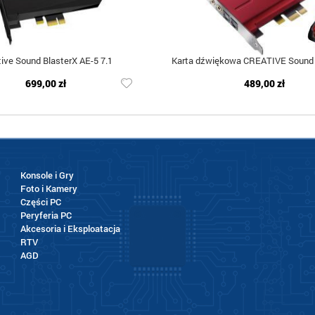
tive Sound BlasterX AE-5 7.1
Karta dźwiękowa CREATIVE Sound 
699,00 zł
489,00 zł
Konsole i Gry
Foto i Kamery
Części PC
Peryferia PC
Akcesoria i Eksploatacja
RTV
AGD