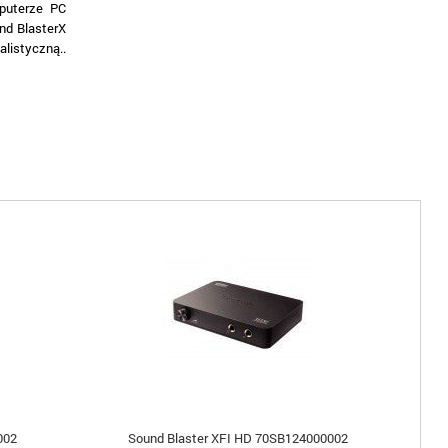
puterze PC
nd BlasterX
listyczną..
002
Sound Blaster XFI HD 70SB124000002