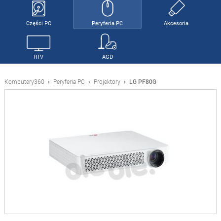
Części PC
Peryferia PC
Akcesoria
RTV
AGD
Komputery360
›
Peryferia PC
›
Projektory
›
LG PF80G