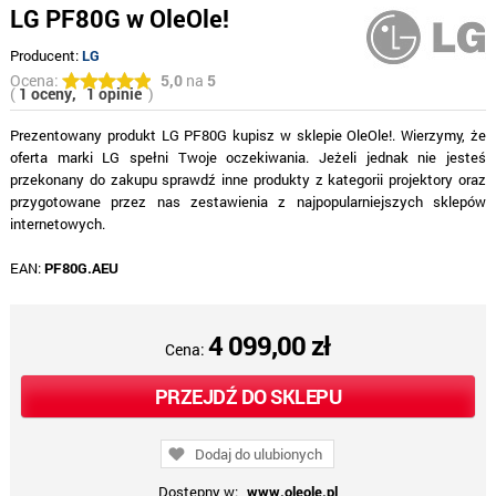
LG PF80G w OleOle!
Producent:
LG
Ocena:
5,0
na
5
(
1 oceny,
1 opinie
)
Prezentowany produkt LG PF80G kupisz w sklepie OleOle!. Wierzymy, że
oferta marki LG spełni Twoje oczekiwania. Jeżeli jednak nie jesteś
przekonany do zakupu sprawdź inne produkty z kategorii projektory oraz
przygotowane przez nas zestawienia z najpopularniejszych sklepów
internetowych.
EAN:
PF80G.AEU
4 099,00 zł
Cena:
PRZEJDŹ DO SKLEPU
Dodaj do ulubionych
Dostępny w:
www.oleole.pl