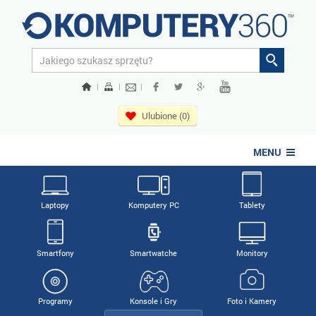
|
|
|
Ulubione (0)
MENU
Laptopy
Komputery PC
Tablety
Smartfony
Smartwatche
Monitory
Programy
Konsole i Gry
Foto i Kamery