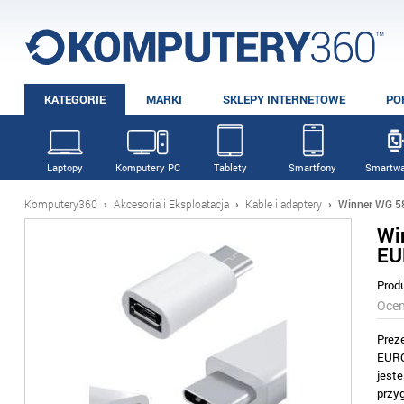
KATEGORIE
MARKI
SKLEPY INTERNETOWE
PO
Laptopy
Komputery PC
Tablety
Smartfony
Smartwa
Komputery360
›
Akcesoria i Eksploatacja
›
Kable i adaptery
›
Winner WG 58
Wi
EU
Prod
Oce
Prez
EURO
jest
przy