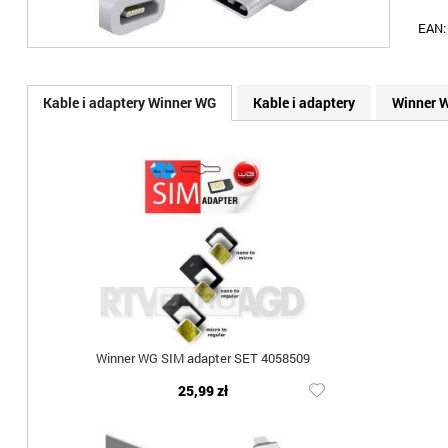
EAN
Kable i adaptery Winner WG
Kable i adaptery
Winner 
Winner WG SIM adapter SET 4058509
25,99 zł