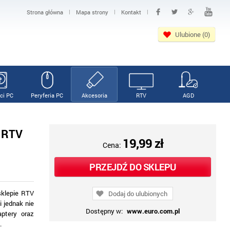
|
|
|
Strona główna
Mapa strony
Kontakt
Ulubione (0)
ci PC
Peryferia PC
Akcesoria
RTV
AGD
w RTV
19,99 zł
Cena:
PRZEJDŹ DO SKLEPU
sklepie RTV
Dodaj do ulubionych
 jednak nie
Dostępny w:
www.euro.com.pl
aptery oraz
.