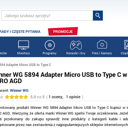
RADY I CZĘSTE PYTANIA
PROMOCJE
tche
Monitory
Programy
Konsole i Gry
Foto i Kamery
Częś
94 Adapter Micro USB to Type C
nner WG 5894 Adapter Micro USB to Type C 
RO AGD
ucent:
Winner WG
na:
5,0
na
5
(
1 oceny,
1 opinie
)
entowany produkt Winner WG 5894 Adapter Micro USB to Type C kupisz w 
 AGD. Wierzymy, że oferta marki Winner WG spełni Twoje oczekiwania. Jeżeli
eś przekonany do zakupu sprawdź inne produkty z kategorii kable i ad
gotowane przez nas zestawienia z najpopularniejszych sklepów internetowych