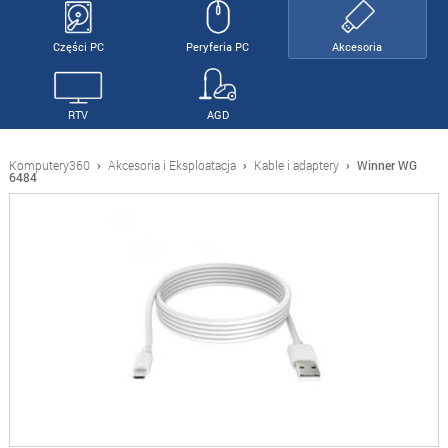
Części PC
Peryferia PC
Akcesoria
RTV
AGD
Komputery360
›
Akcesoria i Eksploatacja
›
Kable i adaptery
›
Winner WG
6484