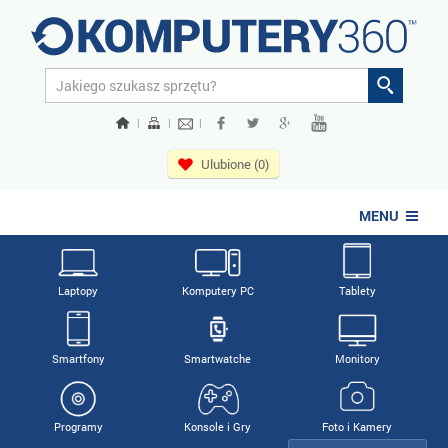
|
|
|
Ulubione (0)
MENU
Laptopy
Komputery PC
Tablety
Smartfony
Smartwatche
Monitory
Programy
Konsole i Gry
Foto i Kamery