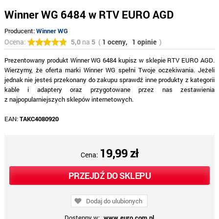
Winner WG 6484 w RTV EURO AGD
Producent:
Winner WG
Ocena:
5,0
na
5
(
1 oceny,
1 opinie
)
Prezentowany produkt Winner WG 6484 kupisz w sklepie RTV EURO AGD.
Wierzymy, że oferta marki Winner WG spełni Twoje oczekiwania. Jeżeli
jednak nie jesteś przekonany do zakupu sprawdź inne produkty z kategorii
kable i adaptery oraz przygotowane przez nas zestawienia
z najpopularniejszych sklepów internetowych.
EAN:
TAKC4080920
19,99 zł
Cena:
PRZEJDŹ DO SKLEPU
Dodaj do ulubionych
Dostępny w:
www.euro.com.pl