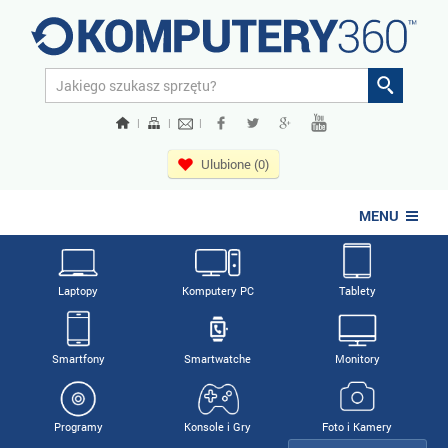
|
|
|
Ulubione (0)
MENU
Laptopy
Komputery PC
Tablety
Smartfony
Smartwatche
Monitory
Programy
Konsole i Gry
Foto i Kamery