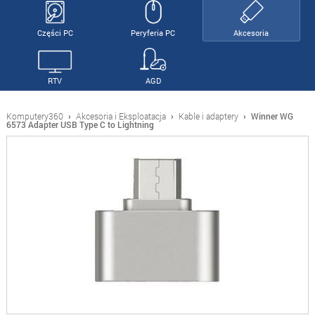
Części PC
Peryferia PC
Akcesoria
RTV
AGD
Komputery360
›
Akcesoria i Eksploatacja
›
Kable i adaptery
›
Winner WG
6573 Adapter USB Type C to Lightning