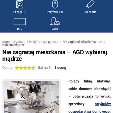
Części PC
Peryferia PC
Akcesoria
RTV
AGD
Komputery360
›
Porady i częste pytania
›
Nie zagracaj mieszkania – AGD
wybieraj mądrze
Nie zagracaj mieszkania – AGD wybieraj
mądrze
Ocena:
5,0
na
5
1 oceny
Polacy lubią ułatwiać
sobie domowe obowiązki
– potwierdzają to wyniki
sprzedaży
artykułów
gospodarstwa domowego
,