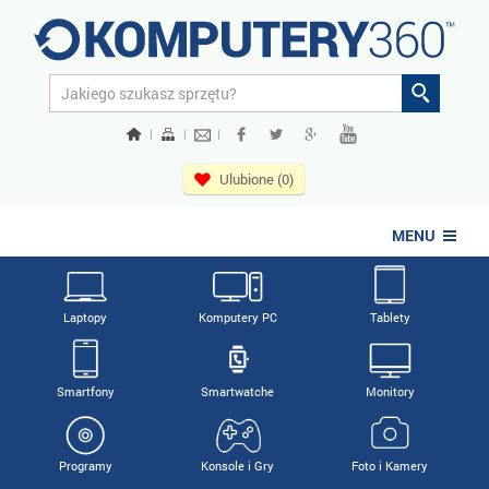
|
|
|
Ulubione (0)
MENU
Laptopy
Komputery PC
Tablety
Smartfony
Smartwatche
Monitory
Programy
Konsole i Gry
Foto i Kamery