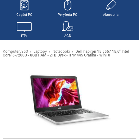
Części PC
Peryferia PC
Akcesoria
RTV
AGD
Komputery360
›
Laptopy
›
Notebooki
›
Dell Inspiron 15 5567 15,6" Intel
Core i5-7200U - 8GB RAM - 2TB Dysk - R7M445 Grafika - Win10