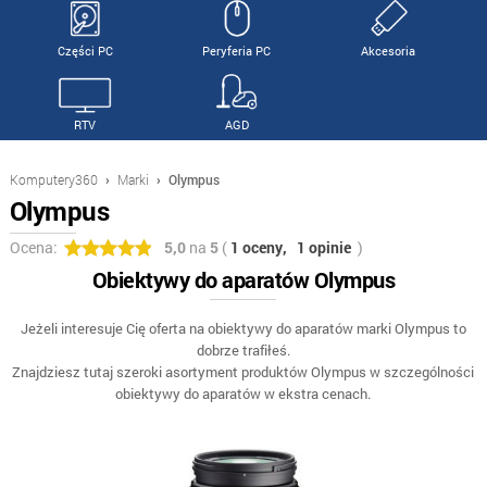
Części PC
Peryferia PC
Akcesoria
RTV
AGD
Komputery360
›
Marki
›
Olympus
Olympus
Ocena:
5,0
na
5
(
1 oceny,
1 opinie
)
Obiektywy do aparatów Olympus
Jeżeli interesuje Cię oferta na obiektywy do aparatów marki Olympus to
dobrze trafiłeś.
Znajdziesz tutaj szeroki asortyment produktów Olympus w szczególności
obiektywy do aparatów w ekstra cenach.