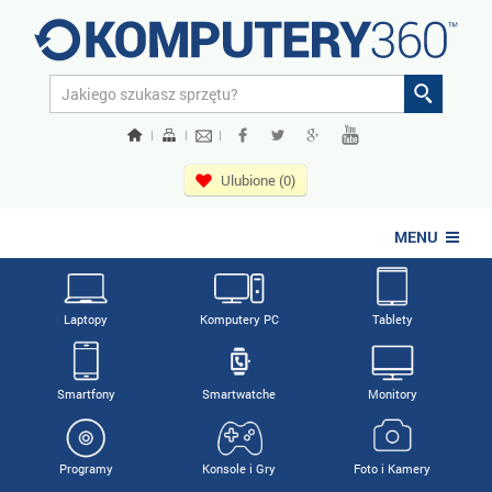
|
|
|
Ulubione (0)
MENU
Laptopy
Komputery PC
Tablety
Smartfony
Smartwatche
Monitory
Programy
Konsole i Gry
Foto i Kamery