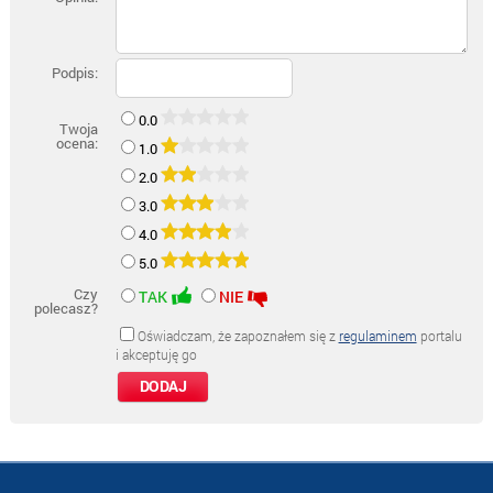
Podpis:
0.0
Twoja
ocena:
1.0
2.0
3.0
4.0
5.0
Czy
TAK
NIE
polecasz?
Oświadczam, że zapoznałem się z
regulaminem
portalu
i akceptuję go