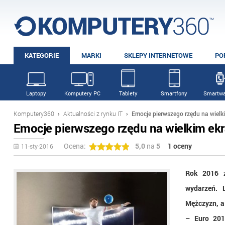
KATEGORIE
MARKI
SKLEPY INTERNETOWE
PO
Laptopy
Komputery PC
Tablety
Smartfony
Smartwa
Komputery360
›
Aktualności z rynku IT
›
Emocje pierwszego rzędu na wielk
Emocje pierwszego rzędu na wielkim ekr
Ocena:
5,0
na
5
1 oceny
11-sty-2016
Rok 2016 z
wydarzeń. 
Mężczyzn, a
– Euro 201