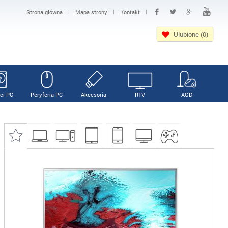
|
|
|
Strona główna
Mapa strony
Kontakt
Ulubione (0)
ci PC
Peryferia PC
Akcesoria
RTV
AGD