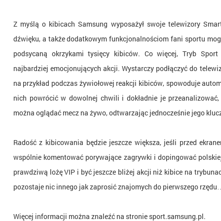
Z myślą o kibicach Samsung wyposażył swoje telewizory Smart
dźwięku, a także dodatkowym funkcjonalnościom fani sportu mogą
podsycaną okrzykami tysięcy kibiców. Co więcej, Tryb Spor
najbardziej emocjonujących akcji. Wystarczy podłączyć do telew
na przykład podczas żywiołowej reakcji kibiców, spowoduje aut
nich powrócić w dowolnej chwili i dokładnie je przeanalizować,
można oglądać mecz na żywo, odtwarzając jednocześnie jego klu
Radość z kibicowania będzie jeszcze większa, jeśli przed ekran
wspólnie komentować porywające zagrywki i dopingować polskiej
prawdziwą lożę VIP i być jeszcze bliżej akcji niż kibice na trybun
pozostaje nic innego jak zaprosić znajomych do pierwszego rzędu
Więcej informacji można znaleźć na stronie sport.samsung.pl.