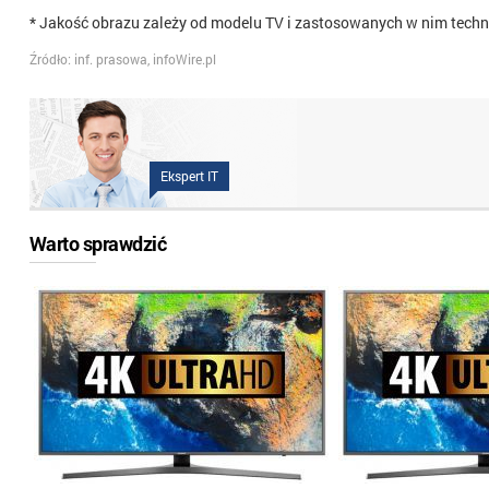
* Jakość obrazu zależy od modelu TV i zastosowanych w nim techn
Źródło: inf. prasowa, infoWire.pl
Ekspert IT
Warto sprawdzić