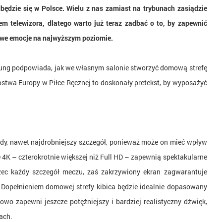
będzie się w Polsce. Wielu z nas zamiast na trybunach zasiądzie
em telewizora, dlatego warto już teraz zadbać o to, by zapewnić
owe emocje na najwyższym poziomie.
ng podpowiada, jak we własnym salonie stworzyć domową strefę
ostwa Europy w Piłce Ręcznej to doskonały pretekst, by wyposażyć
ażdy, nawet najdrobniejszy szczegół, ponieważ może on mieć wpływ
 4K – czterokrotnie większej niż Full HD – zapewnią spektakularne
rzec każdy szczegół meczu, zaś zakrzywiony ekran zagwarantuje
u. Dopełnieniem domowej strefy kibica będzie idealnie dopasowany
o zapewni jeszcze potężniejszy i bardziej realistyczny dźwięk,
ach.