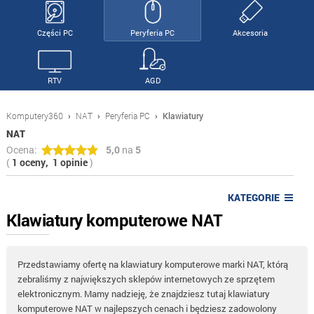
Części PC
Peryferia PC
Akcesoria
RTV
AGD
Komputery360
›
NAT
›
Peryferia PC
›
Klawiatury
NAT
Ocena:
5,0
na
5
(
1 oceny,
1 opinie
)
KATEGORIE
Klawiatury komputerowe NAT
Przedstawiamy ofertę na klawiatury komputerowe marki NAT, którą
zebraliśmy z największych sklepów internetowych ze sprzętem
elektronicznym. Mamy nadzieję, że znajdziesz tutaj klawiatury
komputerowe NAT w najlepszych cenach i będziesz zadowolony