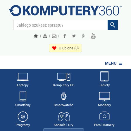
|
|
|
Ulubione (0)
MENU
Laptopy
Komputery PC
Tablety
Smartfony
Smartwatche
Monitory
Programy
Konsole i Gry
Foto i Kamery