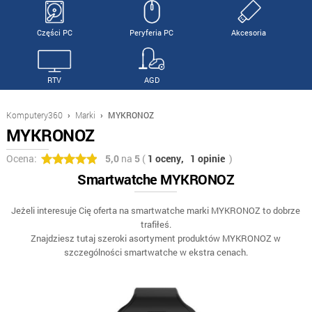
Części PC
Peryferia PC
Akcesoria
RTV
AGD
Komputery360
›
Marki
›
MYKRONOZ
MYKRONOZ
Ocena:
5,0
na
5
(
1 oceny,
1 opinie
)
Smartwatche MYKRONOZ
Jeżeli interesuje Cię oferta na smartwatche marki MYKRONOZ to dobrze
trafiłeś.
Znajdziesz tutaj szeroki asortyment produktów MYKRONOZ w
szczególności smartwatche w ekstra cenach.