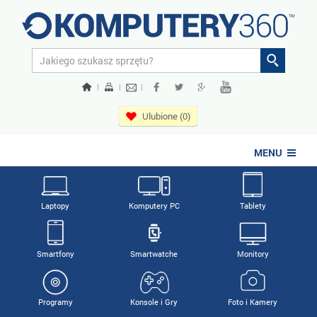
|
|
|
Ulubione (0)
MENU
Laptopy
Komputery PC
Tablety
Smartfony
Smartwatche
Monitory
Programy
Konsole i Gry
Foto i Kamery