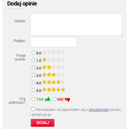
Dodaj opinie
Opinia:
Podpis:
0.0
Twoja
ocena:
1.0
2.0
3.0
4.0
5.0
Czy
TAK
NIE
polecasz?
Oświadczam, że zapoznałem się z
regulaminem
portalu
i akceptuję go