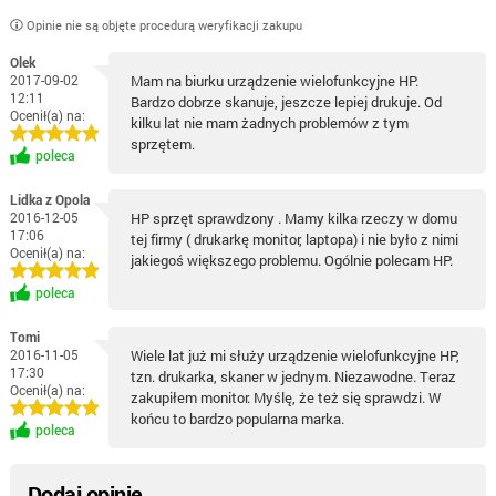
Opinie nie są objęte procedurą weryfikacji zakupu
Olek
2017-09-02
Mam na biurku urządzenie wielofunkcyjne HP.
12:11
Bardzo dobrze skanuje, jeszcze lepiej drukuje. Od
Ocenił(a) na:
kilku lat nie mam żadnych problemów z tym
sprzętem.
poleca
Lidka z Opola
2016-12-05
HP sprzęt sprawdzony . Mamy kilka rzeczy w domu
17:06
tej firmy ( drukarkę monitor, laptopa) i nie było z nimi
Ocenił(a) na:
jakiegoś większego problemu. Ogólnie polecam HP.
poleca
Tomi
2016-11-05
Wiele lat już mi służy urządzenie wielofunkcyjne HP,
17:30
tzn. drukarka, skaner w jednym. Niezawodne. Teraz
Ocenił(a) na:
zakupiłem monitor. Myślę, że też się sprawdzi. W
końcu to bardzo popularna marka.
poleca
Dodaj opinie