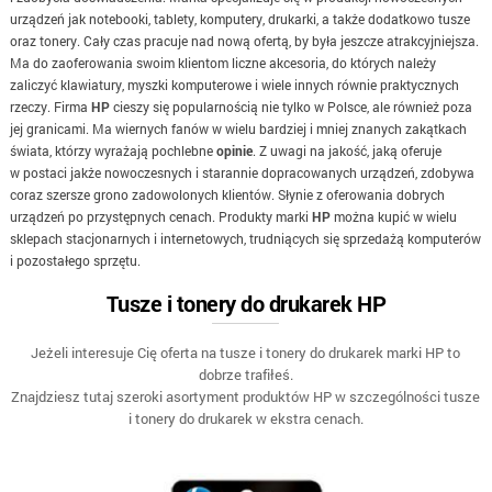
urządzeń jak notebooki, tablety, komputery, drukarki, a także dodatkowo tusze
oraz tonery. Cały czas pracuje nad nową ofertą, by była jeszcze atrakcyjniejsza.
Ma do zaoferowania swoim klientom liczne akcesoria, do których należy
zaliczyć klawiatury, myszki komputerowe i wiele innych równie praktycznych
rzeczy. Firma
HP
cieszy się popularnością nie tylko w Polsce, ale również poza
jej granicami. Ma wiernych fanów w wielu bardziej i mniej znanych zakątkach
świata, którzy wyrażają pochlebne
opinie
. Z uwagi na jakość, jaką oferuje
w postaci jakże nowoczesnych i starannie dopracowanych urządzeń, zdobywa
coraz szersze grono zadowolonych klientów. Słynie z oferowania dobrych
urządzeń po przystępnych cenach. Produkty marki
HP
można kupić w wielu
sklepach stacjonarnych i internetowych, trudniących się sprzedażą komputerów
i pozostałego sprzętu.
Tusze i tonery do drukarek HP
Jeżeli interesuje Cię oferta na tusze i tonery do drukarek marki HP to
dobrze trafiłeś.
Znajdziesz tutaj szeroki asortyment produktów HP w szczególności tusze
i tonery do drukarek w ekstra cenach.