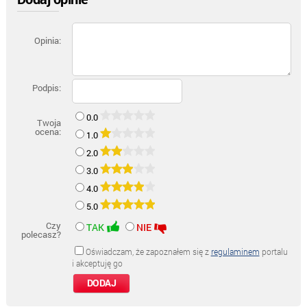
Opinia:
Podpis:
0.0
Twoja
ocena:
1.0
2.0
3.0
4.0
5.0
Czy
TAK
NIE
polecasz?
Oświadczam, że zapoznałem się z
regulaminem
portalu
i akceptuję go