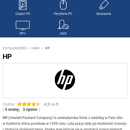
Części PC
Peryferia PC
Akcesoria
RTV
AGD
Komputery360
›
Marki
›
HP
HP
Ocena:
4,5
na
5
(
5 oceny,
3 opinie
)
HP
(Hewlett-Packard Company) to amerykańska firma z siedzibą w Palo Alto
w Kalifornii, która powstała w 1939 roku. Lata pracy dały jej możliwość rozwoju
i zdobycia doświadczenia. Marka specjalizuje się w produkcji nowoczesnych