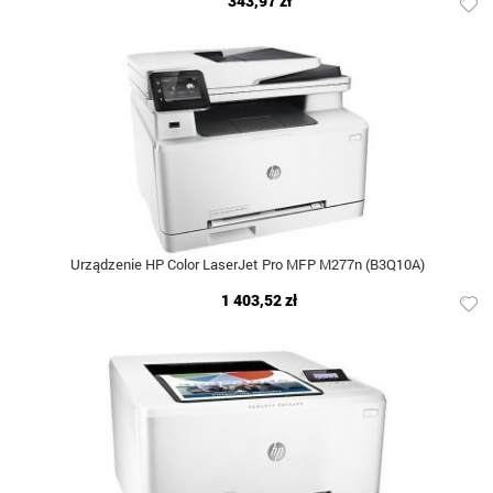
343,97 zł
Urządzenie HP Color LaserJet Pro MFP M277n (B3Q10A)
1 403,52 zł