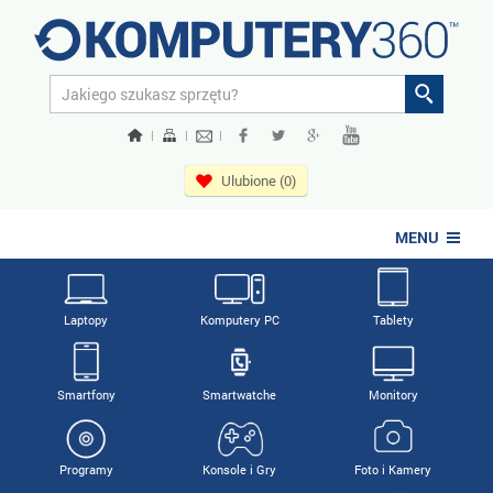
|
|
|
Ulubione (0)
MENU
Laptopy
Komputery PC
Tablety
Smartfony
Smartwatche
Monitory
Programy
Konsole i Gry
Foto i Kamery