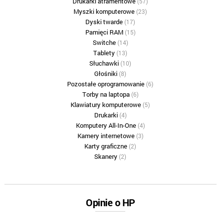
Drukarki atramentowe
(57)
Myszki komputerowe
(23)
Dyski twarde
(17)
Pamięci RAM
(15)
Switche
(14)
Tablety
(13)
Słuchawki
(10)
Głośniki
(8)
Pozostałe oprogramowanie
(6)
Torby na laptopa
(6)
Klawiatury komputerowe
(5)
Drukarki
(4)
Komputery All-In-One
(4)
Kamery internetowe
(3)
Karty graficzne
(2)
Skanery
(2)
Opinie o HP