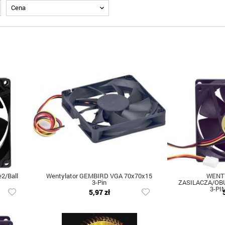
Cena
2/Ball
Wentylator GEMBIRD VGA 70x70x15
WENT
3-Pin
ZASILACZA/O
3-PI
5,97 zł