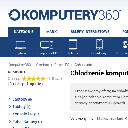
KATEGORIE
MARKI
SKLEPY INTERNETOWE
PO
Laptopy
Komputery PC
Tablety
Smartfony
Smartwa
Komputery360
›
Gembird
›
Części PC
›
Chłodzenie
Chłodzenie komput
GEMBIRD
Ocena:
5,0
na
5
(
1 oceny,
1 opinie
)
Przedstawiamy ofertę na chłodz
tutaj chłodzenie komputera Gem
Laptopy
(8)
cenowy asortymentu. Sprawdź i
Tablety
(1)
Konsole i Gry
(1)
Ustawiony filtr:
Marka:
Gembird
Foto i Kamery
(7)