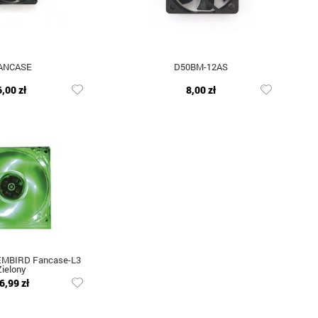
ANCASE
D50BM-12AS
6,00 zł
8,00 zł
EMBIRD Fancase-L3
Zielony
6,99 zł