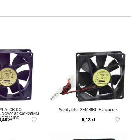
YLATOR DO
Wentylator GEMBIRD Fancase-4
BUDOWY 80X80X25MM
N GEMBIRD
5,40 zł
5,13 zł