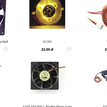
e/Ball
VC RD
22,00 zł
2
FANCASE/BALL 80x80x25mm 3-pin
D7