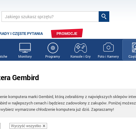
RADY I CZĘSTE PYTANIA
PROMOCJE
tche
Monitory
Programy
Konsole i Gry
Foto i Kamery
Częś
era Gembird
enie komputera marki Gembird, którą zebraliśmy z największych sklepów int
bird w najlepszych cenach i będziesz zadowolony z zakupów. Poniżej możesz t
 wybierz wymarzone chłodzenie komputera już dziś. Zapraszamy!
Wyczyść wszystko