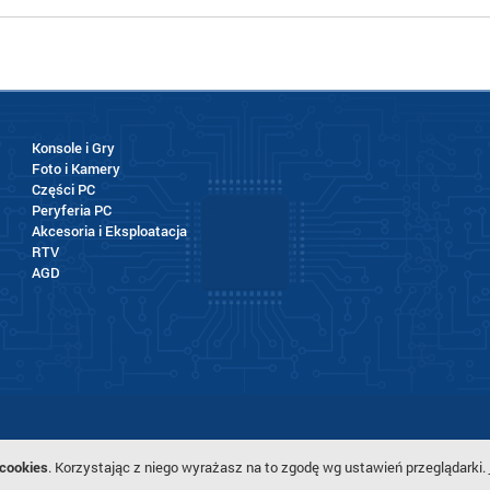
Konsole i Gry
Foto i Kamery
Części PC
Peryferia PC
Akcesoria i Eksploatacja
RTV
AGD
cookies
. Korzystając z niego wyrażasz na to zgodę wg ustawień przeglądarki.