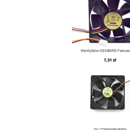
Wentylator GEMBIRD Fancas
7,31 zł
DC-775K925B/RPW