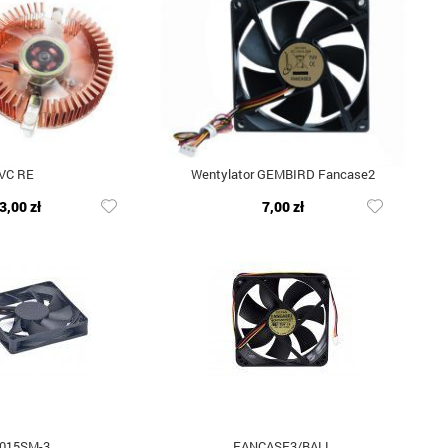
VC RE
Wentylator GEMBIRD Fancase2
3,00 zł
7,00 zł
015SM-3
FANCASE3/BALL