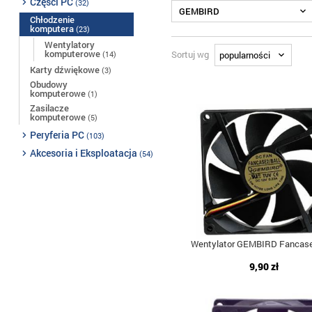
Części PC
(32)
GEMBIRD
Chłodzenie
komputera
(23)
Wentylatory
komputerowe
Sortuj wg
(14)
Karty dźwiękowe
(3)
Obudowy
komputerowe
(1)
Zasilacze
komputerowe
(5)
Peryferia PC
(103)
Akcesoria i Eksploatacja
(54)
Wentylator GEMBIRD Fancase
9,90 zł