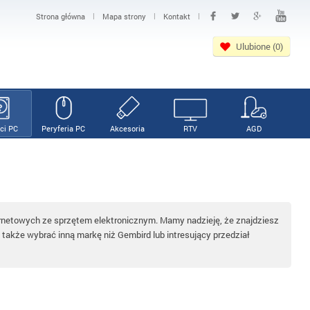
|
|
|
Strona główna
Mapa strony
Kontakt
Ulubione (0)
ci PC
Peryferia PC
Akcesoria
RTV
AGD
ernetowych ze sprzętem elektronicznym. Mamy nadzieję, że znajdziesz
akże wybrać inną markę niż Gembird lub intresujący przedział