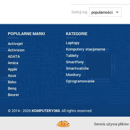
Sortuj wg
POPULARNE MARKI
KATEGORIE
Laptopy
Activejet
Komputery stacjonarne
Activision
Tablety
ADATA
Smartfony
Amica
Smartwatche
Apple
Monitory
Asus
Oprogramowanie
Beko
Benq
Beurer
© 2014 - 2026
KOMPUTERY360
. All rights reserved.
Serwis używa plików