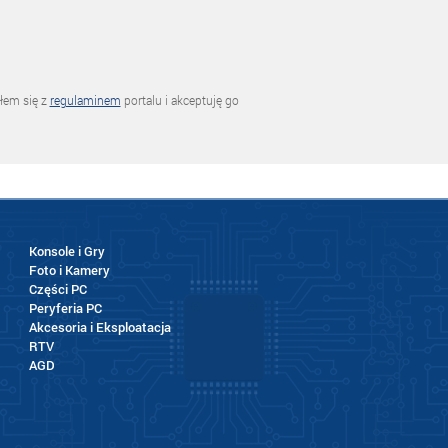
łem się z
regulaminem
portalu i akceptuję go
Konsole i Gry
Foto i Kamery
Części PC
Peryferia PC
Akcesoria i Eksploatacja
RTV
AGD