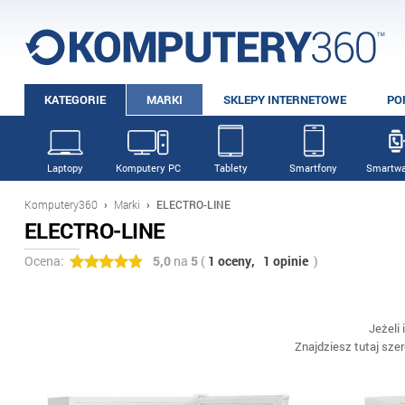
KATEGORIE
MARKI
SKLEPY INTERNETOWE
PO
Laptopy
Komputery PC
Tablety
Smartfony
Smartwa
Komputery360
›
Marki
›
ELECTRO-LINE
ELECTRO-LINE
Ocena:
5,0
na
5
(
1 oceny,
1 opinie
)
Jeżeli
Znajdziesz tutaj sz