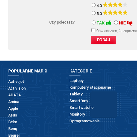
4.0
5.0
Czy polecasz?
TAK
NIE
Oświadczam, że zapozna
POPULARNE MARKI
KATEGORIE
Laptopy
Activejet
Komputery stacjonarne
Activision
Tablety
ADATA
Smartfony
Amica
Smartwatche
Apple
Monitory
Asus
Oprogramowanie
Beko
Benq
Beurer