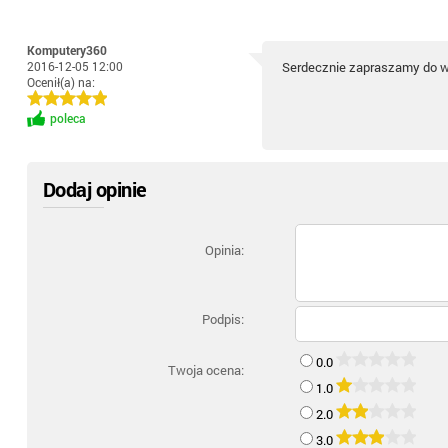
Komputery360
2016-12-05 12:00
Serdecznie zapraszamy do 
Ocenił(a) na:
poleca
Dodaj opinie
Opinia:
Podpis:
0.0
Twoja ocena:
1.0
2.0
3.0