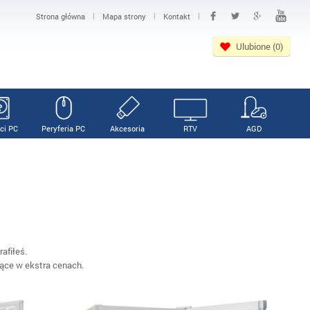
|
|
|
Strona główna
Mapa strony
Kontakt
Ulubione (0)
ci PC
Peryferia PC
Akcesoria
RTV
AGD
afiłeś.
ące w ekstra cenach.