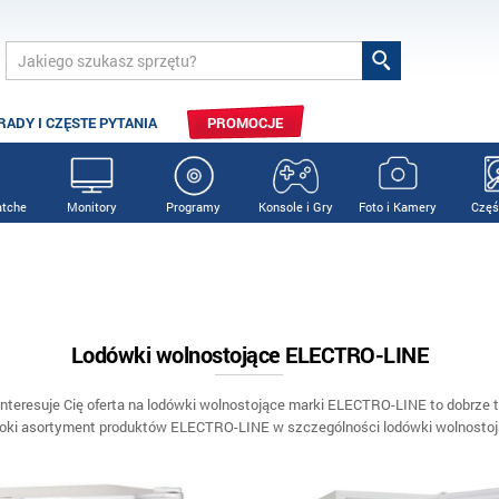
RADY I CZĘSTE PYTANIA
PROMOCJE
tche
Monitory
Programy
Konsole i Gry
Foto i Kamery
Częś
Lodówki wolnostojące ELECTRO-LINE
 interesuje Cię oferta na lodówki wolnostojące marki ELECTRO-LINE to dobrze tr
eroki asortyment produktów ELECTRO-LINE w szczególności lodówki wolnostoj