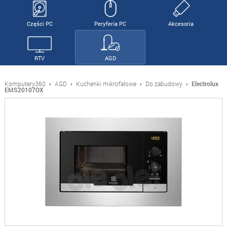
Części PC
Peryferia PC
Akcesoria
RTV
AGD
Komputery360
›
AGD
›
Kuchenki mikrofalowe
›
Do zabudowy
›
Electrolux
EMS20107OX