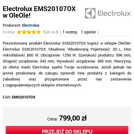
Electrolux EMS20107OX
w OleOle!
Producent:
Electrolux
Ocena:
5,0
na
5
(
1 oceny,
1 opinie
)
Prezentowany produkt Electrolux EMS20107OX kupisz w sklepie OleOle!.
Electrolux EMS20107OX. Obudowa: Wbudowany, Pojemność: 20 L, Moc
mikrofalówki: 800 W. Obciążenie: 1250 W. Szerokość produktu: 596 mm,
Długość urządzenia: 343 mm, Wysokość urządzenia: 389 mm. Wierzymy,
że oferta marki Electrolux spełni Twoje oczekiwania. Jeżeli jednak nie
jesteś przekonany do zakupu sprawdź inne produkty z kategorii do
zabudowy oraz przygotowane przez nas zestawienia
z najpopularniejszych sklepów internetowych.
EAN:
EMS20107OX
799,00 zł
Cena:
PRZEJDŹ DO SKLEPU