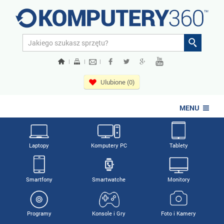
|
|
|
Ulubione (0)
MENU
Laptopy
Komputery PC
Tablety
Smartfony
Smartwatche
Monitory
Programy
Konsole i Gry
Foto i Kamery