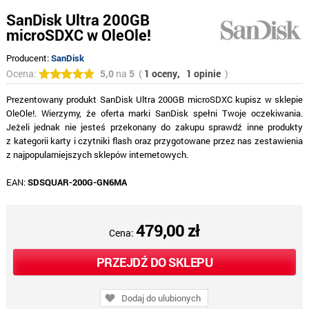
SanDisk Ultra 200GB
microSDXC w OleOle!
Producent:
SanDisk
Ocena:
5,0
na
5
(
1 oceny,
1 opinie
)
Prezentowany produkt SanDisk Ultra 200GB microSDXC kupisz w sklepie
OleOle!. Wierzymy, że oferta marki SanDisk spełni Twoje oczekiwania.
Jeżeli jednak nie jesteś przekonany do zakupu sprawdź inne produkty
z kategorii karty i czytniki flash oraz przygotowane przez nas zestawienia
z najpopularniejszych sklepów internetowych.
EAN:
SDSQUAR-200G-GN6MA
479,00 zł
Cena:
PRZEJDŹ DO SKLEPU
Dodaj do ulubionych