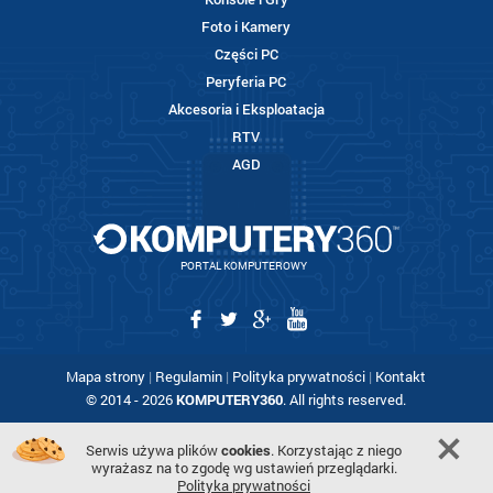
Foto i Kamery
Części PC
Peryferia PC
Akcesoria i Eksploatacja
RTV
AGD
PORTAL KOMPUTEROWY
Mapa strony
|
Regulamin
|
Polityka prywatności
|
Kontakt
© 2014 - 2026
KOMPUTERY360
. All rights reserved.
Serwis używa plików
cookies
. Korzystając z niego
wyrażasz na to zgodę wg ustawień przeglądarki.
Polityka prywatności