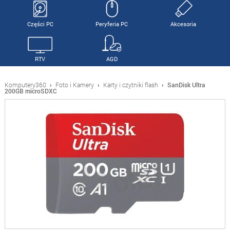
Części PC
Peryferia PC
Akcesoria
RTV
AGD
Komputery360
›
Foto i Kamery
›
Karty i czytniki flash
›
SanDisk Ultra
200GB microSDXC