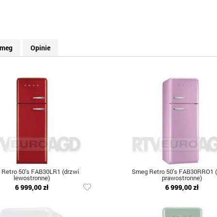
meg
Opinie
Retro 50's FAB30LR1 (drzwi
Smeg Retro 50's FAB30RRO1 (
lewostronne)
prawostronne)
6 999,00 zł
6 999,00 zł