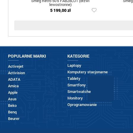
Smeg Retro 50's FAB28LO1 (drzwi
Smeg 
lewostronne)
5 199,00 zł
POPULARNE MARKI
KATEGORIE
Laptopy
Activejet
Komputery stacjonarne
Activision
Tablety
ADATA
Smartfony
Amica
Smartwatche
Apple
Monitory
Asus
Oprogramowanie
Beko
Benq
Beurer