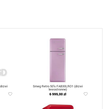
drzwi
Smeg Retro 50's FAB30LRO1 (drzwi
lewostronne)
6 999,00 zł