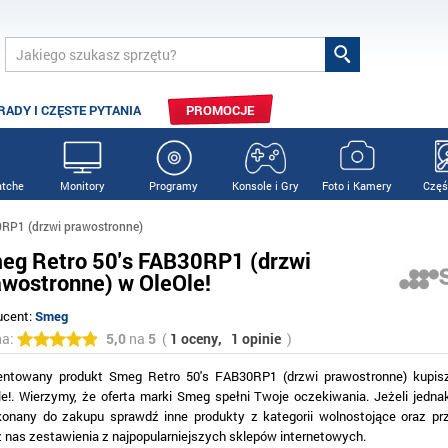
RADY I CZĘSTE PYTANIA
PROMOCJE
tche
Monitory
Programy
Konsole i Gry
Foto i Kamery
Częś
RP1 (drzwi prawostronne)
eg Retro 50's FAB30RP1 (drzwi
awostronne) w OleOle!
ucent:
Smeg
na:
5,0
na
5
(
1 oceny,
1 opinie
)
entowany produkt Smeg Retro 50's FAB30RP1 (drzwi prawostronne) kupis
le!. Wierzymy, że oferta marki Smeg spełni Twoje oczekiwania. Jeżeli jednak
konany do zakupu sprawdź inne produkty z kategorii wolnostojące oraz p
z nas zestawienia z najpopularniejszych sklepów internetowych.