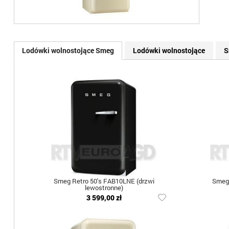
Lodówki wolnostojące Smeg
Lodówki wolnostojące
S
Smeg Retro 50's FAB10LNE (drzwi
Smeg 
lewostronne)
3 599,00 zł