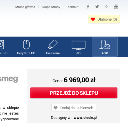
|
|
|
Strona główna
Mapa strony
Kontakt
Ulubione (0)
ci PC
Peryferia PC
Akcesoria
RTV
AGD
6 969,00 zł
Cena:
PRZEJDŹ DO SKLEPU
z w sklepie
Dodaj do ulubionych
 nie jesteś
Dostępny w:
www.oleole.pl
rzygotowane