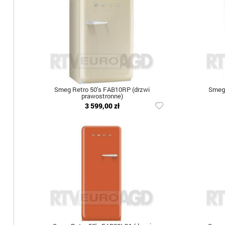
Smeg Retro 50's FAB10RP (drzwi
Smeg 
prawostronne)
3 599,00 zł