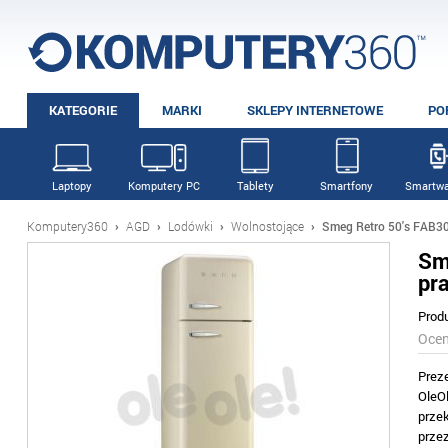
KATEGORIE
MARKI
SKLEPY INTERNETOWE
PO
Laptopy
Komputery PC
Tablety
Smartfony
Smartwa
Komputery360
›
AGD
›
Lodówki
›
Wolnostojące
›
Smeg Retro 50's FAB30
Sm
pr
Prod
Oce
Prez
OleO
prze
prze