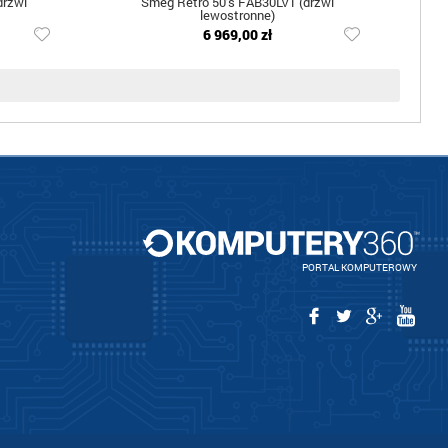
drzwi
Smeg Retro 50's FAB30LV1 (drzwi
lewostronne)
6 969,00 zł
PORTAL KOMPUTEROWY