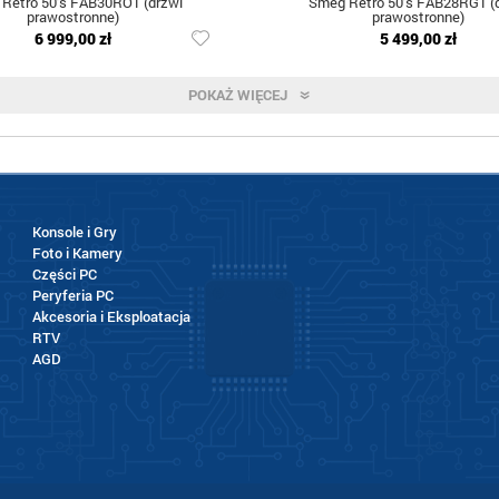
Retro 50's FAB30RO1 (drzwi
Smeg Retro 50's FAB28RG1 (
prawostronne)
prawostronne)
6 999,00 zł
5 499,00 zł
POKAŻ WIĘCEJ
Konsole i Gry
Foto i Kamery
Części PC
Peryferia PC
Akcesoria i Eksploatacja
RTV
AGD