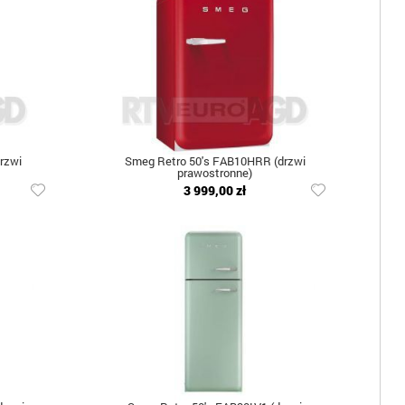
rzwi
Smeg Retro 50's FAB10HRR (drzwi
prawostronne)
3 999,00 zł