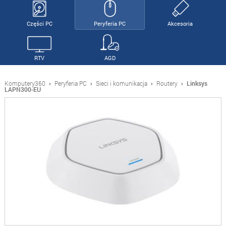
Części PC
Peryferia PC
Akcesoria
RTV
AGD
Komputery360
›
Peryferia PC
›
Sieci i komunikacja
›
Routery
›
Linksys
LAPN300-EU