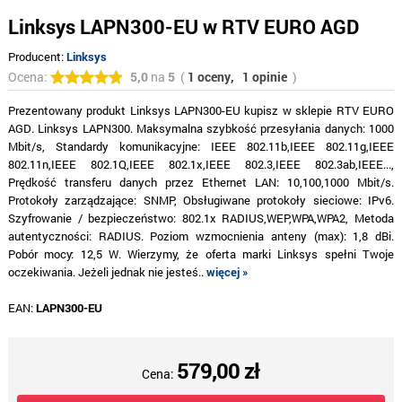
Linksys LAPN300-EU w RTV EURO AGD
Producent:
Linksys
Ocena:
5,0
na
5
(
1 oceny,
1 opinie
)
Prezentowany produkt Linksys LAPN300-EU kupisz w sklepie RTV EURO
AGD. Linksys LAPN300. Maksymalna szybkość przesyłania danych: 1000
Mbit/s, Standardy komunikacyjne: IEEE 802.11b,IEEE 802.11g,IEEE
802.11n,IEEE 802.1Q,IEEE 802.1x,IEEE 802.3,IEEE 802.3ab,IEEE...,
Prędkość transferu danych przez Ethernet LAN: 10,100,1000 Mbit/s.
Protokoły zarządzające: SNMP, Obsługiwane protokoły sieciowe: IPv6.
Szyfrowanie / bezpieczeństwo: 802.1x RADIUS,WEP,WPA,WPA2, Metoda
autentyczności: RADIUS. Poziom wzmocnienia anteny (max): 1,8 dBi.
Pobór mocy: 12,5 W. Wierzymy, że oferta marki Linksys spełni Twoje
oczekiwania. Jeżeli jednak nie jesteś..
więcej »
EAN:
LAPN300-EU
579,00 zł
Cena: