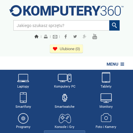
|
|
|
Ulubione (0)
MENU
Laptopy
Komputery PC
Tablety
Smartfony
Smartwatche
Monitory
Programy
Konsole i Gry
Foto i Kamery