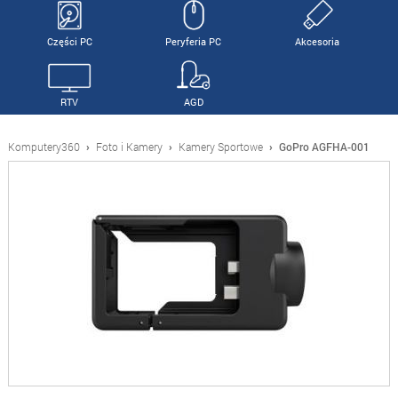
Części PC
Peryferia PC
Akcesoria
RTV
AGD
Komputery360
›
Foto i Kamery
›
Kamery Sportowe
›
GoPro AGFHA-001