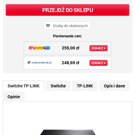
PRZEJDŹ DO SKLEPU
Dodaj do ulubionych
Porównanie cen:
259,00 zł
»
ZOBACZ
248,69 zł
»
ZOBACZ
Switche TP-LINK
Switche
TP-LINK
Opis i dane
Opinie