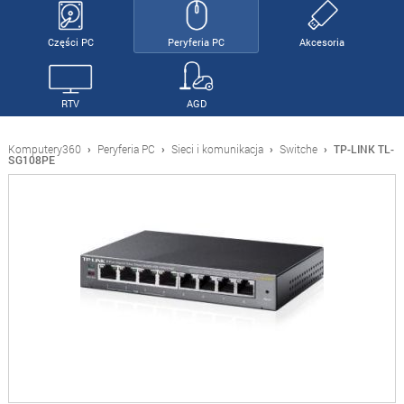
Części PC
Peryferia PC
Akcesoria
RTV
AGD
Komputery360
›
Peryferia PC
›
Sieci i komunikacja
›
Switche
›
TP-LINK TL-
SG108PE