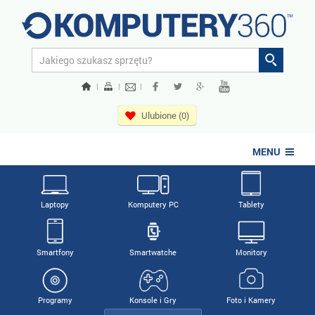
|
|
|
Ulubione (0)
MENU
Laptopy
Komputery PC
Tablety
Smartfony
Smartwatche
Monitory
Programy
Konsole i Gry
Foto i Kamery