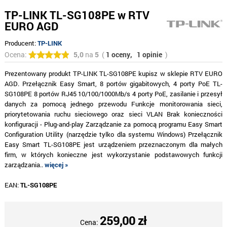
TP-LINK TL-SG108PE w RTV
EURO AGD
Producent:
TP-LINK
Ocena:
5,0
na
5
(
1 oceny,
1 opinie
)
Prezentowany produkt TP-LINK TL-SG108PE kupisz w sklepie RTV EURO
AGD. Przełącznik Easy Smart, 8 portów gigabitowych, 4 porty PoE TL-
SG108PE 8 portów RJ45 10/100/1000Mb/s 4 porty PoE, zasilanie i przesył
danych za pomocą jednego przewodu Funkcje monitorowania sieci,
priorytetowania ruchu sieciowego oraz sieci VLAN Brak konieczności
konfiguracji - Plug-and-play Zarządzanie za pomocą programu Easy Smart
Configuration Utility (narzędzie tylko dla systemu Windows) Przełącznik
Easy Smart TL-SG108PE jest urządzeniem przeznaczonym dla małych
firm, w których konieczne jest wykorzystanie podstawowych funkcji
zarządzania..
więcej »
EAN:
TL-SG108PE
259,00 zł
Cena: