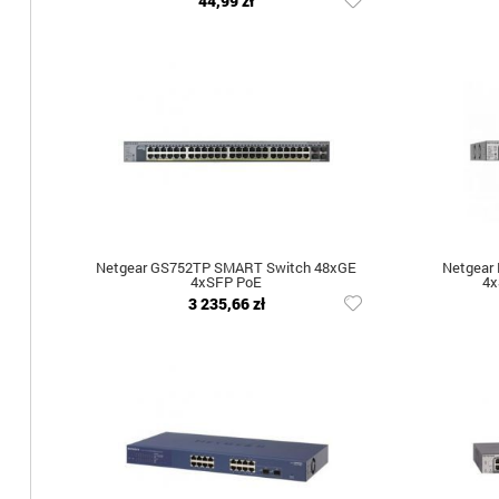
44,99 zł
Netgear GS752TP SMART Switch 48xGE
Netgear
4xSFP PoE
4x
3 235,66 zł