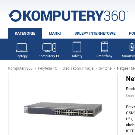
KATEGORIE
MARKI
SKLEPY INTERNETOWE
PO
Laptopy
Komputery PC
Tablety
Smartfony
Smartwa
Komputery360
›
Peryferia PC
›
Sieci i komunikacja
›
Switche
›
Netgear M
Ne
Prod
Oce
Prez
GSM7
L2+,
okab
IEEE