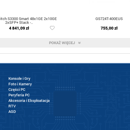
itch S3300 Smart 48x1GE 2x10GE
GS724T-400EUS
2xSFP+ Stack -..
4 841,09 zł
755,00 zł
POKAŻ WIĘCEJ
Konsole i Gry
Foto i Kamery
Części PC
Peryferia PC
Akcesoria i Eksploatacja
RTV
AGD