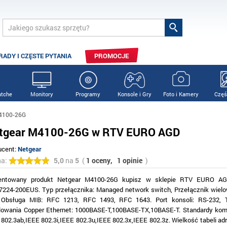
RADY I CZĘSTE PYTANIA
PROMOCJE
tche
Monitory
Programy
Konsole i Gry
Foto i Kamery
Częś
4100-26G
tgear M4100-26G w RTV EURO AGD
ucent:
Netgear
na:
5,0
na
5
(
1 oceny,
1 opinie
)
entowany produkt Netgear M4100-26G kupisz w sklepie RTV EURO AG
224-200EUS. Typ przełącznika: Managed network switch, Przełącznik wiel
 Obsługa MIB: RFC 1213, RFC 1493, RFC 1643. Port konsoli: RS-232, T
lowania Copper Ethernet: 1000BASE-T,100BASE-TX,10BASE-T. Standardy kom
 802.3ab,IEEE 802.3i,IEEE 802.3u,IEEE 802.3x,IEEE 802.3z. Wielkość tabeli a