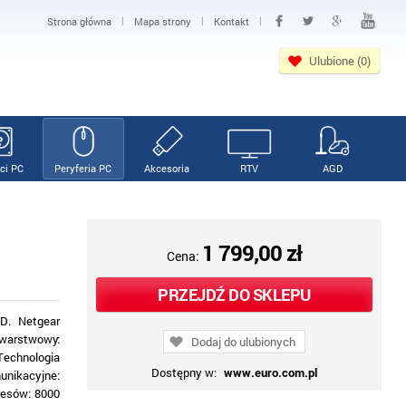
|
|
|
Strona główna
Mapa strony
Kontakt
Ulubione (0)
ci PC
Peryferia PC
Akcesoria
RTV
AGD
1 799,00 zł
Cena:
PRZEJDŹ DO SKLEPU
D. Netgear
owarstwowy:
Dodaj do ulubionych
echnologia
Dostępny w:
www.euro.com.pl
unikacyjne:
dresów: 8000