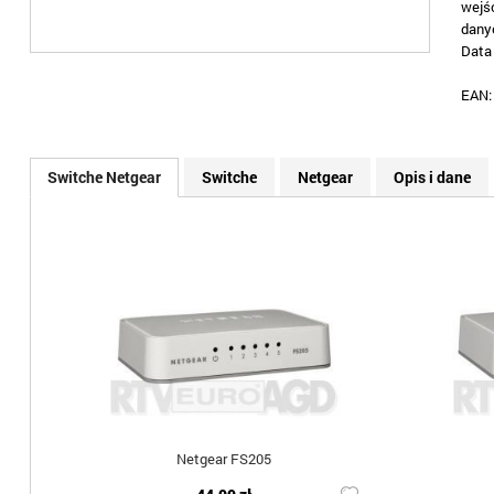
wejś
dany
Data 
EAN
Switche Netgear
Switche
Netgear
Opis i dane
Netgear FS205