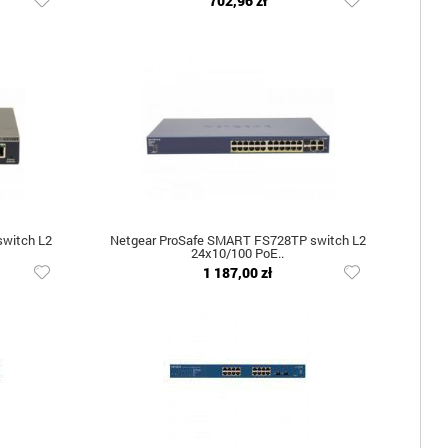
702,96 zł
witch L2
Netgear ProSafe SMART FS728TP switch L2
24x10/100 PoE..
1 187,00 zł