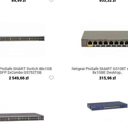
89,99 zł
955,32 zł
 ProSafe SMART Switch 48x1GB
Netgear ProSafe SMART GS108T s
SFP 2xCombo GS752TSB
8x1GBE Desktop..
2 549,66 zł
315,96 zł