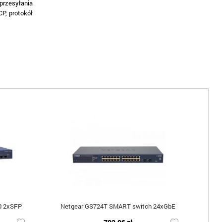
przesyłania
P, protokół
0 2xSFP
Netgear GS724T SMART switch 24xGbE