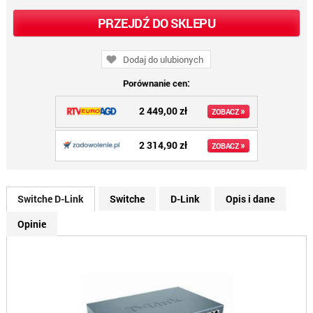
PRZEJDŹ DO SKLEPU
Dodaj do ulubionych
Porównanie cen:
2 449,00 zł
»
ZOBACZ
2 314,90 zł
»
ZOBACZ
Switche D-Link
Switche
D-Link
Opis i dane
Opinie