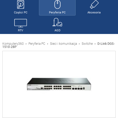
Części PC
Peryferia PC
Akcesoria
RTV
AGD
Komputery360
›
Peryferia PC
›
Sieci i komunikacja
›
Switche
›
D-Link DGS-
1510-28P