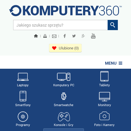
|
|
|
Ulubione (0)
MENU
Laptopy
Komputery PC
Tablety
Smartfony
Smartwatche
Monitory
Programy
Konsole i Gry
Foto i Kamery