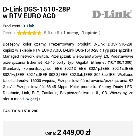
D-Link DGS-1510-28P
w RTV EURO AGD
Producent:
D-Link
Ocena:
5,0
na
5
(
1 oceny,
1 opinie
)
Dostępny kolor czarny. Prezentowany produkt D-Link DGS-1510-28P
kupisz w sklepie RTV EURO AGD. D-Link DGS-1510-28P. Typ przełącznika:
Managed network switch, Przełącznik wielowarstwowy: L3. Podstawowe
przełączania Ethernet RJ-45 porty typ: Gigabit Ethernet (10/100/1000).
Standardy komunikacyjne: IEEE 802.1D,IEEE 802.1p,IEEE 802.1s,IEEE
802.1w,IEEE 802.1x,IEEE 802.3,IEEE 802.3ab,IEEE 802.3ae,IEE. Wielkość
tabeli adresów: 16000 wejścia, Przepustowość rutowania/przełączania: 92
Gbit/s, Przepustowość: 68,45 Mpps. Kolor produktu: Czarny, Diody LED:
Działanie, Link, PoE, Zasilanie, Bezpieczeństwo: cUL, CB. Wierzymy, że
oferta marki..
więcej »
EAN:
DGS-1510-28P
2 449,00 zł
Cena: