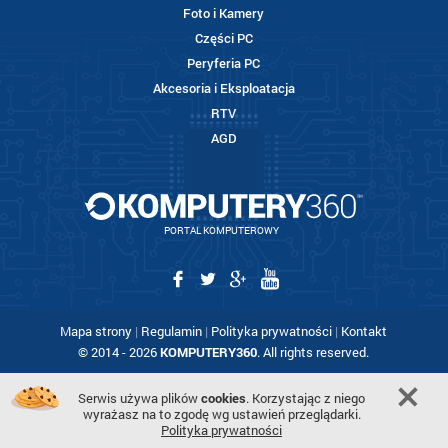
Foto i Kamery
Części PC
Peryferia PC
Akcesoria i Eksploatacja
RTV
AGD
PORTAL KOMPUTEROWY
Mapa strony
|
Regulamin
|
Polityka prywatności
|
Kontakt
© 2014 - 2026
KOMPUTERY360
. All rights reserved.
Serwis używa plików
cookies
. Korzystając z niego
wyrażasz na to zgodę wg ustawień przeglądarki.
Polityka prywatności