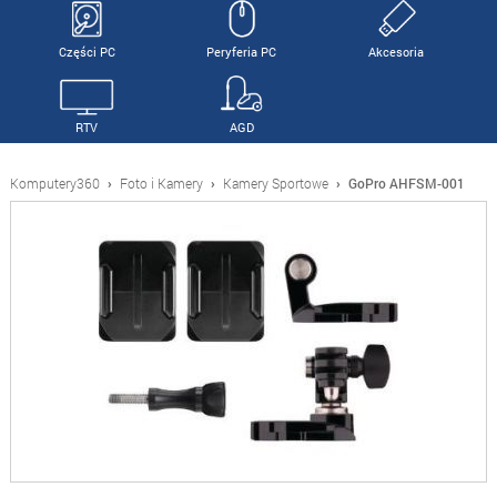
Części PC
Peryferia PC
Akcesoria
RTV
AGD
Komputery360
›
Foto i Kamery
›
Kamery Sportowe
›
GoPro AHFSM-001