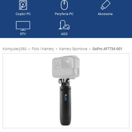
Części PC
Peryferia PC
Akcesoria
RTV
AGD
Komputery360
›
Foto i Kamery
›
Kamery Sportowe
›
GoPro AFTTM-001