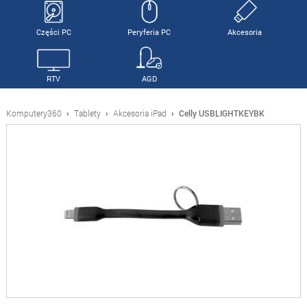
Części PC
Peryferia PC
Akcesoria
RTV
AGD
Komputery360
›
Tablety
›
Akcesoria iPad
›
Celly USBLIGHTKEYBK