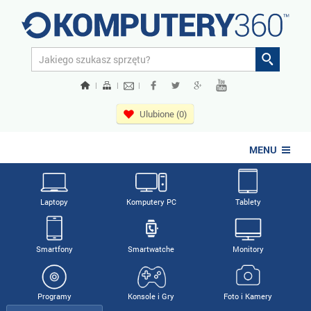
|
|
|
Ulubione (0)
MENU
Laptopy
Komputery PC
Tablety
Smartfony
Smartwatche
Monitory
Programy
Konsole i Gry
Foto i Kamery