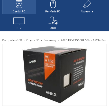
Części PC
Peryferia PC
Akcesoria
RTV
AGD
Komputery360
›
Części PC
›
Procesory
›
AMD FX-8350 X8 4GHz AM3+ Box