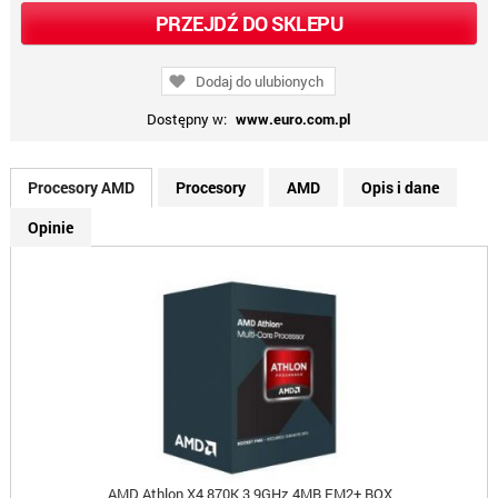
PRZEJDŹ DO SKLEPU
Dodaj do ulubionych
Dostępny w:
www.euro.com.pl
Procesory AMD
Procesory
AMD
Opis i dane
Opinie
AMD Athlon X4 870K 3,9GHz 4MB FM2+ BOX