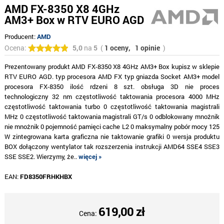
AMD FX-8350 X8 4GHz
AM3+ Box w RTV EURO AGD
Producent:
AMD
Ocena:
5,0
na
5
(
1 oceny,
1 opinie
)
Prezentowany produkt AMD FX-8350 X8 4GHz AM3+ Box kupisz w sklepie
RTV EURO AGD. typ procesora AMD FX typ gniazda Socket AM3+ model
procesora FX-8350 ilość rdzeni 8 szt. obsługa 3D nie proces
technologiczny 32 nm częstotliwość taktowania procesora 4000 MHz
częstotliwość taktowania turbo 0 częstotliwość taktowania magistrali
MHz 0 częstotliwość taktowania magistrali GT/s 0 odblokowany mnożnik
nie mnożnik 0 pojemność pamięci cache L2 0 maksymalny pobór mocy 125
W zintegrowana karta graficzna nie taktowanie grafiki 0 wersja produktu
BOX dołączony wentylator tak rozszerzenia instrukcji AMD64 SSE4 SSE3
SSE SSE2. Wierzymy, że..
więcej »
EAN:
FD8350FRHKHBX
619,00 zł
Cena: