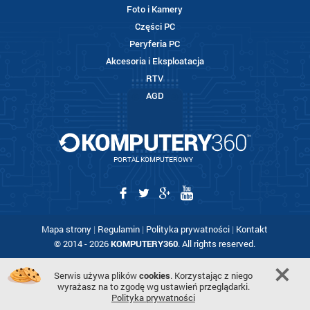
Foto i Kamery
Części PC
Peryferia PC
Akcesoria i Eksploatacja
RTV
AGD
PORTAL KOMPUTEROWY
Mapa strony
|
Regulamin
|
Polityka prywatności
|
Kontakt
© 2014 - 2026
KOMPUTERY360
. All rights reserved.
Serwis używa plików
cookies
. Korzystając z niego
wyrażasz na to zgodę wg ustawień przeglądarki.
Polityka prywatności