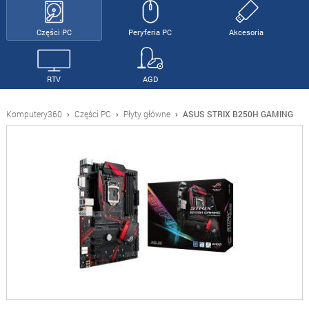
Części PC
Peryferia PC
Akcesoria
RTV
AGD
Komputery360
›
Części PC
›
Płyty główne
›
ASUS STRIX B250H GAMING