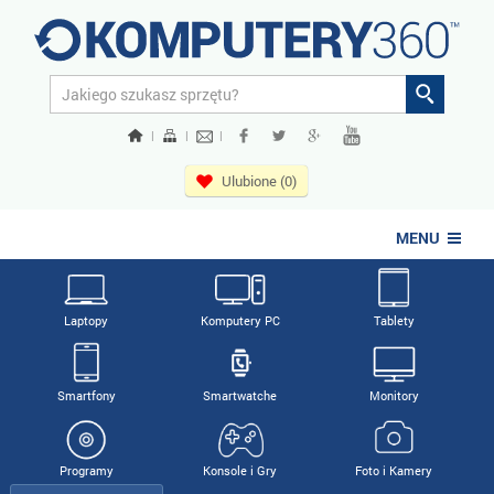
|
|
|
Ulubione (0)
MENU
Laptopy
Komputery PC
Tablety
Smartfony
Smartwatche
Monitory
Programy
Konsole i Gry
Foto i Kamery