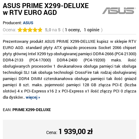
ASUS PRIME X299-DELUXE
w RTV EURO AGD
Producent:
ASUS
Ocena:
5,0
na
5
(
1 oceny,
1 opinie
)
Prezentowany produkt ASUS PRIME X299-DELUXE kupisz w sklepie RTV
EURO AGD. standard płyty ATX gniazdo procesora Socket 2066 chipset
płyty głównej Intel X299 typ obsługiwanej pamięci DDR4-2666 (PC4-21300)
DDR4-2133 (PC4-17000) DDR4-2400 (PC4-19200) maks. ilość
obsługiwanych procesorów 1 dwukanałowa obsługa pamięci tak obsługa
technologii SLI tak obsługa technologii CrossFire tak rodzaj obsługiwanej
pamięci DDR4 DIMM czterokanałowa obsługa pamięci tak ilość gniazd
pamięci 8 szt. maks. pojemność pamięci 128 GB złącza PCI-E (liczba
slotów) 4 x PCI-Express x16 2 x PCI-Express x1 ilość złączy PCI 0 złącza
dla dysków..
więcej »
EAN:
PRIME X299-DELUXE
1 939,00 zł
Cena: