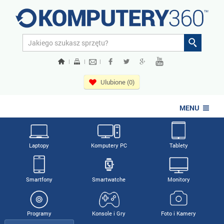
|
|
|
Ulubione (0)
MENU
Laptopy
Komputery PC
Tablety
Smartfony
Smartwatche
Monitory
Programy
Konsole i Gry
Foto i Kamery