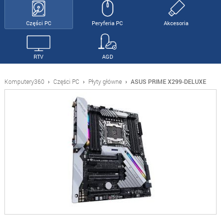
Części PC
Peryferia PC
Akcesoria
RTV
AGD
Komputery360
›
Części PC
›
Płyty główne
›
ASUS PRIME X299-DELUXE