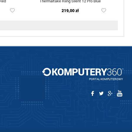
 Red
Thermaltake Riing Silent 12 Pro Blue
219,00 zł
PORTAL KOMPUTEROWY