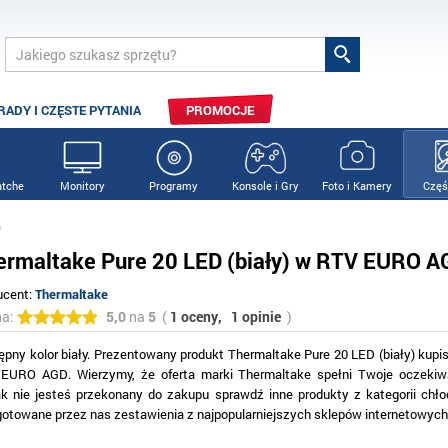
RADY I CZĘSTE PYTANIA
PROMOCJE
tche
Monitory
Programy
Konsole i Gry
Foto i Kamery
Częś
)
ermaltake Pure 20 LED (biały) w RTV EURO A
ucent:
Thermaltake
na:
5,0
na
5
(
1 oceny,
1 opinie
)
ępny kolor biały. Prezentowany produkt Thermaltake Pure 20 LED (biały) kupi
EURO AGD. Wierzymy, że oferta marki Thermaltake spełni Twoje oczekiwa
ak nie jesteś przekonany do zakupu sprawdź inne produkty z kategorii chło
gotowane przez nas zestawienia z najpopularniejszych sklepów internetowych