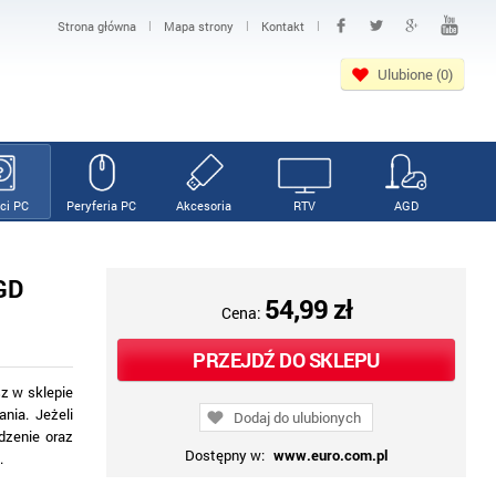
|
|
|
Strona główna
Mapa strony
Kontakt
Ulubione (0)
ci PC
Peryferia PC
Akcesoria
RTV
AGD
GD
54,99 zł
Cena:
PRZEJDŹ DO SKLEPU
sz w sklepie
nia. Jeżeli
Dodaj do ulubionych
dzenie oraz
Dostępny w:
www.euro.com.pl
.