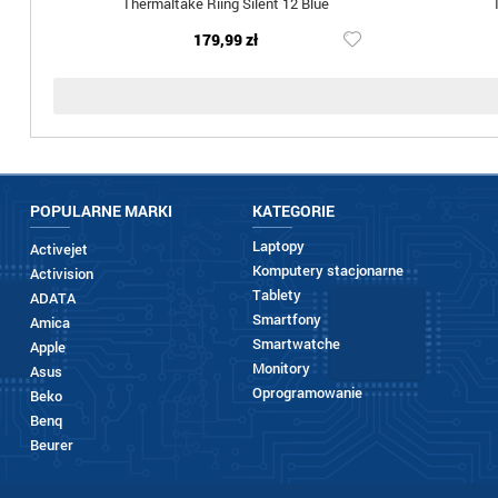
Thermaltake Riing Silent 12 Blue
179,99 zł
POPULARNE MARKI
KATEGORIE
Laptopy
Activejet
Komputery stacjonarne
Activision
Tablety
ADATA
Smartfony
Amica
Smartwatche
Apple
Monitory
Asus
Oprogramowanie
Beko
Benq
Beurer