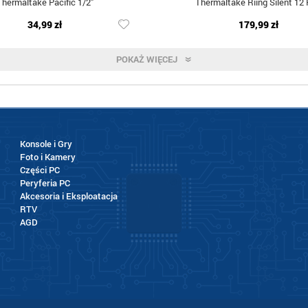
Thermaltake Pacific 1/2''
Thermaltake Riing Silent 12
34,99 zł
179,99 zł
POKAŻ WIĘCEJ
Konsole i Gry
Foto i Kamery
Części PC
Peryferia PC
Akcesoria i Eksploatacja
RTV
AGD