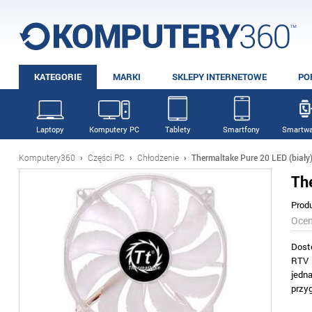
KATEGORIE
MARKI
SKLEPY INTERNETOWE
PO
Laptopy
Komputery PC
Tablety
Smartfony
Smartwa
Komputery360
›
Części PC
›
Chłodzenie
›
Thermaltake Pure 20 LED (biały
Th
Prod
Oce
Dost
RTV 
jedn
przy