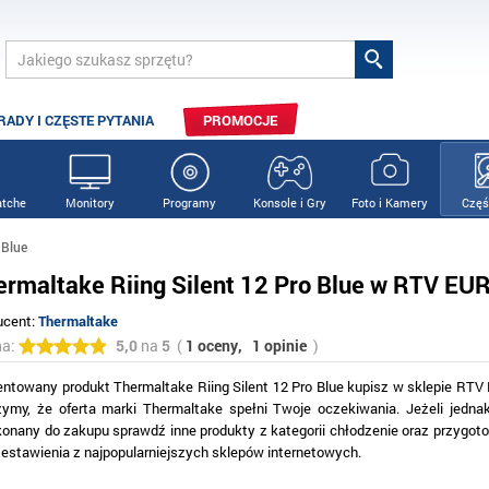
RADY I CZĘSTE PYTANIA
PROMOCJE
tche
Monitory
Programy
Konsole i Gry
Foto i Kamery
Częś
 Blue
ermaltake Riing Silent 12 Pro Blue w RTV E
ucent:
Thermaltake
na:
5,0
na
5
(
1 oceny,
1 opinie
)
entowany produkt Thermaltake Riing Silent 12 Pro Blue kupisz w sklepie RT
zymy, że oferta marki Thermaltake spełni Twoje oczekiwania. Jeżeli jednak
konany do zakupu sprawdź inne produkty z kategorii chłodzenie oraz przygot
zestawienia z najpopularniejszych sklepów internetowych.