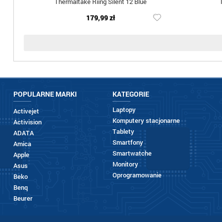
Thermaltake Riing Silent 12 Blue
179,99 zł
POPULARNE MARKI
KATEGORIE
Laptopy
Activejet
Komputery stacjonarne
Activision
Tablety
ADATA
Smartfony
Amica
Smartwatche
Apple
Monitory
Asus
Oprogramowanie
Beko
Benq
Beurer