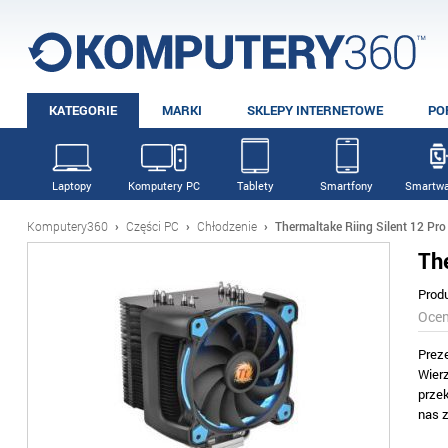
KATEGORIE
MARKI
SKLEPY INTERNETOWE
PO
Laptopy
Komputery PC
Tablety
Smartfony
Smartwa
Komputery360
›
Części PC
›
Chłodzenie
›
Thermaltake Riing Silent 12 Pro
Th
Prod
Oce
Prez
Wier
prze
nas 