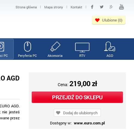
|
|
|
Strona główna
Mapa strony
Kontakt
Ulubione (0)
ci PC
Peryferia PC
Akcesoria
RTV
AGD
URO AGD
219,00 zł
Cena:
PRZEJDŹ DO SKLEPU
V EURO AGD.
 nie jesteś
Dodaj do ulubionych
owane przez
Dostępny w:
www.euro.com.pl