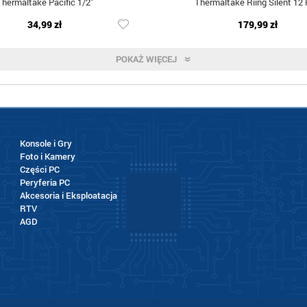
Thermaltake Pacific 1/2''
Thermaltake Riing Silent 12
34,99 zł
179,99 zł
POKAŻ WIĘCEJ
Konsole i Gry
Foto i Kamery
Części PC
Peryferia PC
Akcesoria i Eksploatacja
RTV
AGD