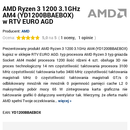
AMD Ryzen 3 1200 3.1GHz
AM4 (YD1200BBAEBOX)
w RTV EURO AGD
Producent:
AMD
Ocena:
5,0
na
5
(
1 oceny,
1 opinie
)
Prezentowany produkt AMD Ryzen 3 1200 3.1GHz AM4 (YD1200BBAEBOX)
kupisz w sklepie RTV EURO AGD. typ procesora AMD Ryzen 3 typ gniazda
Socket AM4 model procesora 1200 ilość rdzeni 4 szt. obsługa 3D nie
proces technologiczny 14 nm częstotliwość taktowania procesora 3100
MHz częstotliwość taktowania turbo 3400 MHz częstotliwość taktowania
magistrali MHz 0 częstotliwość taktowania magistrali GT/s 0
odblokowany mnożnik nie mnożnik 0 pojemność pamięci cache L2 0
maksymalny pobór mocy 65 W zintegrowana karta graficzna nie
taktowanie grafiki 0 dołączony wentylator tak. Wierzymy, że oferta marki
AMD spełni Twoje oczekiwania...
więcej »
EAN:
YD1200BBAEBOX