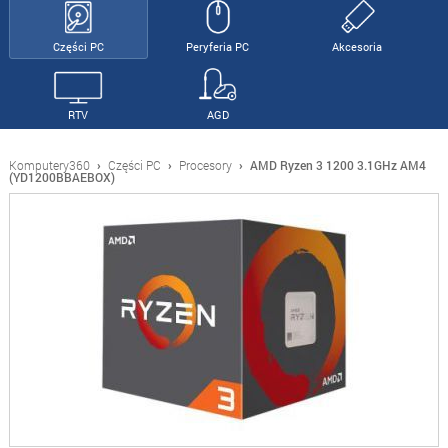
Części PC
Peryferia PC
Akcesoria
RTV
AGD
Komputery360
›
Części PC
›
Procesory
›
AMD Ryzen 3 1200 3.1GHz AM4
(YD1200BBAEBOX)