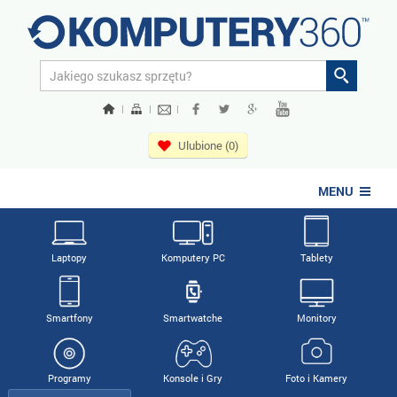
|
|
|
Ulubione (0)
MENU
Laptopy
Komputery PC
Tablety
Smartfony
Smartwatche
Monitory
Programy
Konsole i Gry
Foto i Kamery