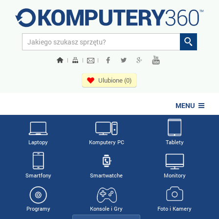
|
|
|
Ulubione (0)
MENU
Laptopy
Komputery PC
Tablety
Smartfony
Smartwatche
Monitory
Programy
Konsole i Gry
Foto i Kamery