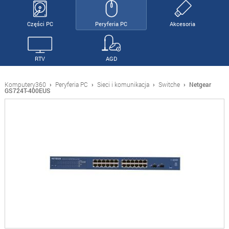
Części PC
Peryferia PC
Akcesoria
RTV
AGD
Komputery360
›
Peryferia PC
›
Sieci i komunikacja
›
Switche
›
Netgear
GS724T-400EUS