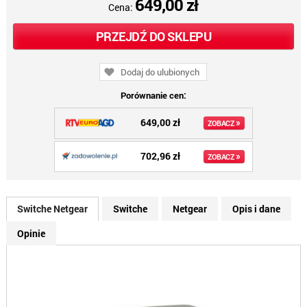
649,00 zł
Cena:
PRZEJDŹ DO SKLEPU
Dodaj do ulubionych
Porównanie cen:
649,00 zł
»
ZOBACZ
702,96 zł
»
ZOBACZ
Switche Netgear
Switche
Netgear
Opis i dane
Opinie