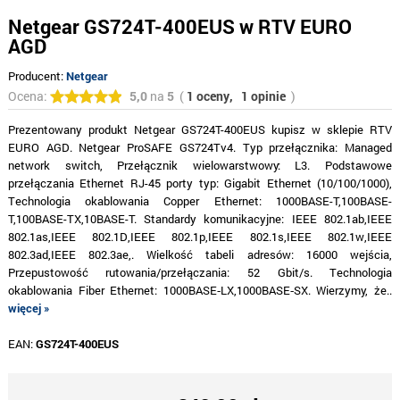
Netgear GS724T-400EUS w RTV EURO
AGD
Producent:
Netgear
Ocena:
5,0
na
5
(
1 oceny,
1 opinie
)
Prezentowany produkt Netgear GS724T-400EUS kupisz w sklepie RTV
EURO AGD. Netgear ProSAFE GS724Tv4. Typ przełącznika: Managed
network switch, Przełącznik wielowarstwowy: L3. Podstawowe
przełączania Ethernet RJ-45 porty typ: Gigabit Ethernet (10/100/1000),
Technologia okablowania Copper Ethernet: 1000BASE-T,100BASE-
T,100BASE-TX,10BASE-T. Standardy komunikacyjne: IEEE 802.1ab,IEEE
802.1as,IEEE 802.1D,IEEE 802.1p,IEEE 802.1s,IEEE 802.1w,IEEE
802.3ad,IEEE 802.3ae,. Wielkość tabeli adresów: 16000 wejścia,
Przepustowość rutowania/przełączania: 52 Gbit/s. Technologia
okablowania Fiber Ethernet: 1000BASE‑LX,1000BASE‑SX. Wierzymy, że..
więcej »
EAN:
GS724T-400EUS