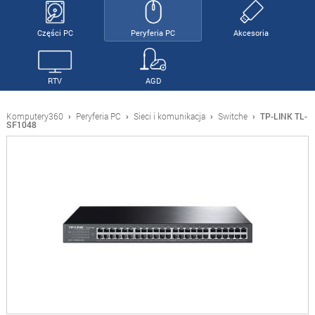
Części PC
Peryferia PC
Akcesoria
RTV
AGD
Komputery360
›
Peryferia PC
›
Sieci i komunikacja
›
Switche
›
TP-LINK TL-
SF1048