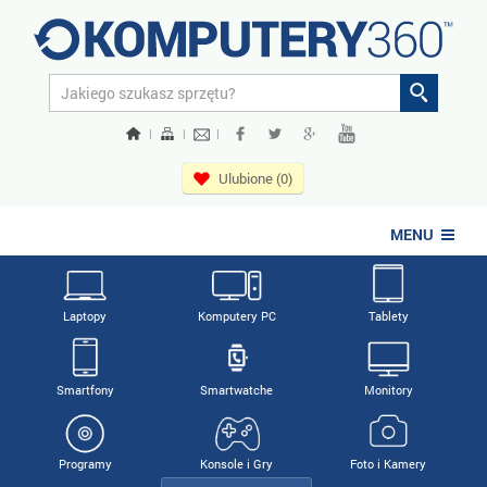
|
|
|
Ulubione (0)
MENU
Laptopy
Komputery PC
Tablety
Smartfony
Smartwatche
Monitory
Programy
Konsole i Gry
Foto i Kamery