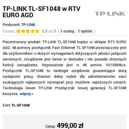
TP-LINK TL-SF1048 w RTV
EURO AGD
Producent:
TP-LINK
Ocena:
5,0
na
5
(
1 oceny,
1 opinie
)
Prezentowany produkt TP-LINK TL-SF1048 kupisz w sklepie RTV EURO
AGD. 48 portowy przełącznik Fast Ethernet TL-SF1048 przeznaczony jest
dla użytkowników o dużych wymaganiach dotyczących jakości połączeń
sieciowych. Urządzenie jest łatwe w obsłudze i nie posiada złożonych
funkcji zarządzania. Wyposażone jest w 48 portów 10/100Mb/s.
Przełącznik TL-SF1048 to niedrogie urządzenie gwarantujące dużą
wydajność pracy. Stanowi dobry wybór dla administratorów sieci
szukających najlepszych rozwiązań przy możliwie najniższych cenach.
Technologia Green TP-LINK Przełącznik nowej generacji TL-SF1048
korzysta..
więcej »
EAN:
TL-SF1048
499,00 zł
Cena: