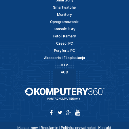
Smartfony
Smartwatche
Monitory
Oprogramowanie
Konsole i Gry
Foto i Kamery
Części PC
Peryferia PC
Akcesoria i Eksploatacja
RTV
AGD
PORTAL KOMPUTEROWY
Mapa strony
|
Regulamin
|
Polityka prywatności
|
Kontakt