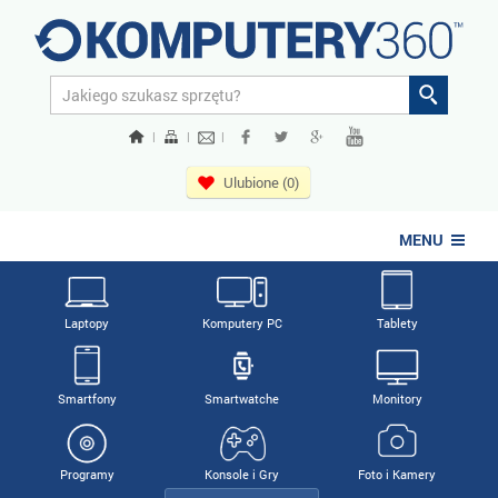
|
|
|
Ulubione (0)
MENU
Laptopy
Komputery PC
Tablety
Smartfony
Smartwatche
Monitory
Programy
Konsole i Gry
Foto i Kamery