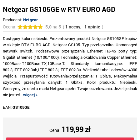
Netgear GS105GE w RTV EURO AGD
Producent:
Netgear
Ocena:
5,0
na
5
(
1 oceny,
1 opinie
)
Dostępny kolor niebieski. Prezentowany produkt Netgear GS105GE kupisz
w sklepie RTV EURO AGD. Netgear GS105. Typ przełącznika: Unmanaged
network switch. Podstawowe przełączania Ethernet RJ-45 porty typ:
Gigabit Ethernet (10/100/1000), Technologia okablowania Copper Ethernet:
1000Base-T,100Base-TX,10Base-T. Standardy komunikacyjne: IEEE
802.3,IEEE 802.3ab,IEEE 802.3i,IEEE 802.3u. Wielkość tabeli adresów: 4000
wejścia, Przepustowość rutowania/przełączania: 1 Gbit/s, Maksymalna
szybkość przesyłania danych: 1 Gbit/s. Kolor produktu: Niebieski.
Wierzymy, że oferta marki Netgear spełni Twoje oczekiwania. Jeżeli jednak
nie jesteś..
więcej »
EAN:
GS105GE
119,99 zł
Cena: