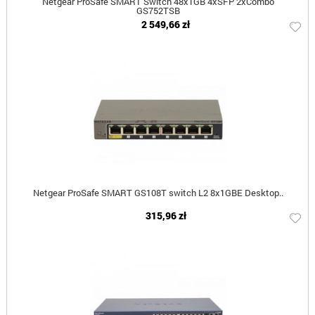
Netgear ProSafe SMART Switch 48x1GB 4xSFP 2xCombo
GS752TSB
2 549,66 zł
Netgear ProSafe SMART GS108T switch L2 8x1GBE Desktop..
315,96 zł