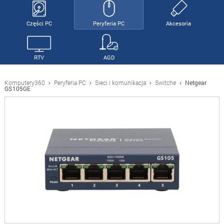
Części PC
Peryferia PC
Akcesoria
RTV
AGD
Komputery360
›
Peryferia PC
›
Sieci i komunikacja
›
Switche
›
Netgear
GS105GE