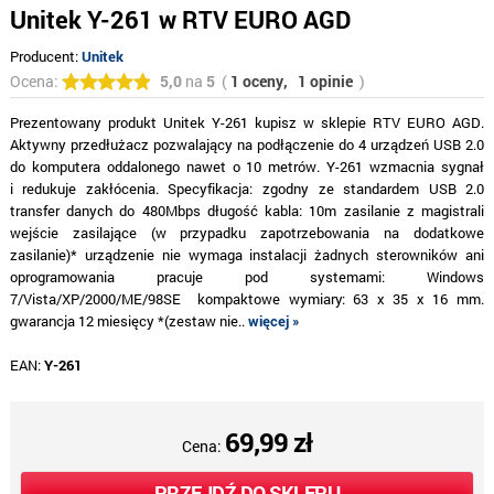
Unitek Y-261 w RTV EURO AGD
Producent:
Unitek
Ocena:
5,0
na
5
(
1 oceny,
1 opinie
)
Prezentowany produkt Unitek Y-261 kupisz w sklepie RTV EURO AGD.
Aktywny przedłużacz pozwalający na podłączenie do 4 urządzeń USB 2.0
do komputera oddalonego nawet o 10 metrów. Y-261 wzmacnia sygnał
i redukuje zakłócenia. Specyfikacja: zgodny ze standardem USB 2.0
transfer danych do 480Mbps długość kabla: 10m zasilanie z magistrali
wejście zasilające (w przypadku zapotrzebowania na dodatkowe
zasilanie)* urządzenie nie wymaga instalacji żadnych sterowników ani
oprogramowania pracuje pod systemami: Windows
7/Vista/XP/2000/ME/98SE kompaktowe wymiary: 63 x 35 x 16 mm.
gwarancja 12 miesięcy *(zestaw nie..
więcej »
EAN:
Y-261
69,99 zł
Cena:
PRZEJDŹ DO SKLEPU