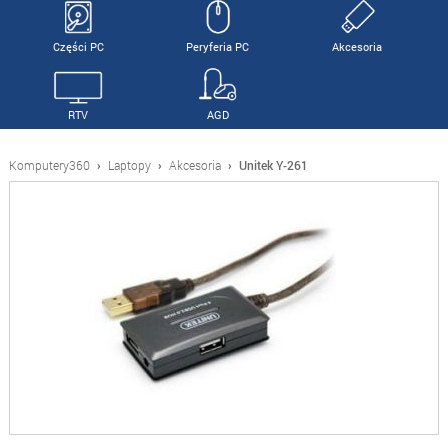
Części PC
Peryferia PC
Akcesoria
RTV
AGD
Komputery360
›
Laptopy
›
Akcesoria
›
Unitek Y-261