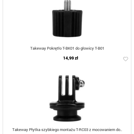
Takeway Pokrętło T-BK01 do głowicy T-B01
14,99 zł
Takeway Płytka szybkiego montażu T-RC03 z mocowaniem do..