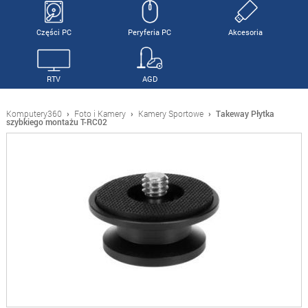
Części PC
Peryferia PC
Akcesoria
RTV
AGD
Komputery360
›
Foto i Kamery
›
Kamery Sportowe
›
Takeway Płytka
szybkiego montażu T-RC02