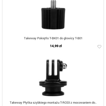
Takeway Pokrętło T-BK01 do głowicy T-B01
14,99 zł
Takeway Płytka szybkiego montażu T-RC03 z mocowaniem do..