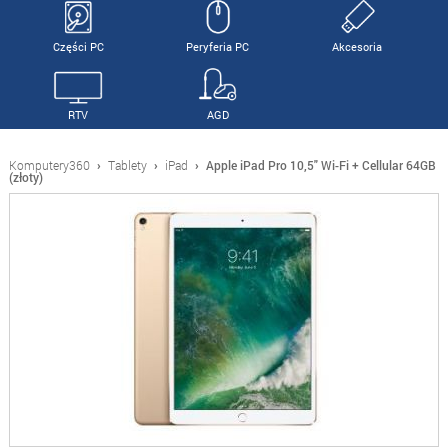
Części PC
Peryferia PC
Akcesoria
RTV
AGD
Komputery360
›
Tablety
›
iPad
›
Apple iPad Pro 10,5" Wi-Fi + Cellular 64GB
(złoty)