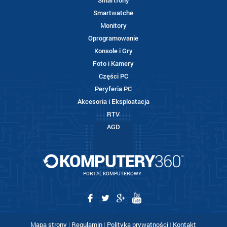
Smartfony
Smartwatche
Monitory
Oprogramowanie
Konsole i Gry
Foto i Kamery
Części PC
Peryferia PC
Akcesoria i Eksploatacja
RTV
AGD
PORTAL KOMPUTEROWY
Mapa strony
|
Regulamin
|
Polityka prywatności
|
Kontakt