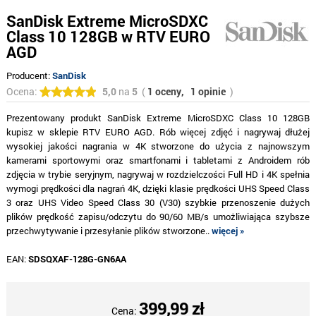
SanDisk Extreme MicroSDXC
Class 10 128GB w RTV EURO
AGD
Producent:
SanDisk
Ocena:
5,0
na
5
(
1 oceny,
1 opinie
)
Prezentowany produkt SanDisk Extreme MicroSDXC Class 10 128GB
kupisz w sklepie RTV EURO AGD. Rób więcej zdjęć i nagrywaj dłużej
wysokiej jakości nagrania w 4K stworzone do użycia z najnowszym
kamerami sportowymi oraz smartfonami i tabletami z Androidem rób
zdjęcia w trybie seryjnym, nagrywaj w rozdzielczości Full HD i 4K spełnia
wymogi prędkości dla nagrań 4K, dzięki klasie prędkości UHS Speed Class
3 oraz UHS Video Speed Class 30 (V30) szybkie przenoszenie dużych
plików prędkość zapisu/odczytu do 90/60 MB/s umożliwiająca szybsze
przechwytywanie i przesyłanie plików stworzone..
więcej »
EAN:
SDSQXAF-128G-GN6AA
399,99 zł
Cena: