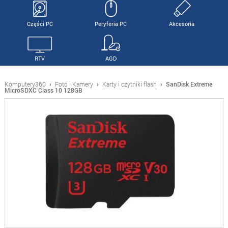
Części PC
Peryferia PC
Akcesoria
RTV
AGD
Komputery360
›
Foto i Kamery
›
Karty i czytniki flash
›
SanDisk Extreme
MicroSDXC Class 10 128GB