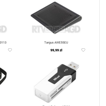
30113
Targus AWE55EU
99,99 zł