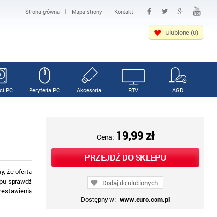
|
|
|
Strona główna
Mapa strony
Kontakt
Ulubione (0)
ci PC
Peryferia PC
Akcesoria
RTV
AGD
19,99 zł
Cena:
PRZEJDŹ DO SKLEPU
, że oferta
upu sprawdź
Dodaj do ulubionych
estawienia
Dostępny w:
www.euro.com.pl