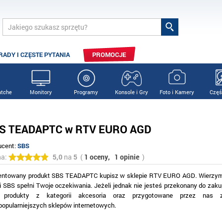
RADY I CZĘSTE PYTANIA
PROMOCJE
tche
Monitory
Programy
Konsole i Gry
Foto i Kamery
Częś
S TEADAPTC w RTV EURO AGD
ucent:
SBS
na:
5,0
na
5
(
1 oceny,
1 opinie
)
entowany produkt SBS TEADAPTC kupisz w sklepie RTV EURO AGD. Wierzymy
i SBS spełni Twoje oczekiwania. Jeżeli jednak nie jesteś przekonany do zak
 produkty z kategorii akcesoria oraz przygotowane przez nas z
jpopularniejszych sklepów internetowych.