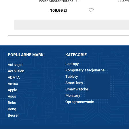
Cooler Master Notepal XL
Silent
109,99 zł
POPULARNE MARKI
KATEGORIE
Laptopy
Activejet
Komputery stacjonarne
Activision
Tablety
ADATA
Smartfony
Amica
Smartwatche
Apple
Monitory
Asus
Oprogramowanie
Beko
Benq
Beurer