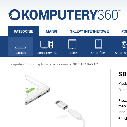
KATEGORIE
MARKI
SKLEPY INTERNETOWE
PO
Laptopy
Komputery PC
Tablety
Smartfony
Smartwa
Komputery360
›
Laptopy
›
Akcesoria
›
SBS TEADAPTC
SB
Prod
Oce
Prez
mark
inne
z na