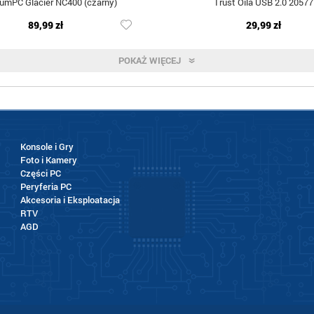
iumPC Glacier NC400 (czarny)
Trust Oila USB 2.0 20577
89,99 zł
29,99 zł
POKAŻ WIĘCEJ
Konsole i Gry
Foto i Kamery
Części PC
Peryferia PC
Akcesoria i Eksploatacja
RTV
AGD