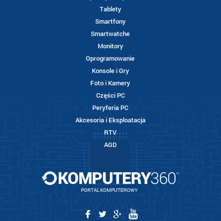
Tablety
Smartfony
Smartwatche
Monitory
Oprogramowanie
Konsole i Gry
Foto i Kamery
Części PC
Peryferia PC
Akcesoria i Eksploatacja
RTV
AGD
PORTAL KOMPUTEROWY