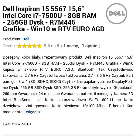
Dell Inspiron 15 5567 15,6"
Intel Core i7-7500U - 8GB RAM
- 256GB Dysk - R7M445
Grafika - Win10 w RTV EURO AGD
Producent:
Dell
Ocena:
5,0
na
5
(
1 oceny,
1 opinie
)
Dostępny kolor biały. Prezentowany produkt Dell Inspiron 15 5567 15,6"
Intel Core i7-7500U - 8GB RAM - 256GB Dysk - R7M445 Grafika - Win10
kupisz w sklepie RTV EURO AGD. Bluetooth: tak Częstotliwość
taktowania: 2,7 GHz Częstotliwość taktowania: 2,7 - 3,5 GHz Czytnik kart
pamięci: 3 w 1 (SD, SDHC, SDXC) Czytnik linii papilarnych: nie DisplayPort:
nie Dysk: 256 GB SSD Dysk SSD: 256 GB Ekran dotykowy: nie Głębokość:
260 mm Gwarancja: 24 miesiące Gwarancja baterii: 6 miesięcy Kamera 3D
Intel RealSense: nie Karta bezprzewodowa Wi-Fi: 802.11 ac Karta
dźwiękowa: zintegrowana Karta sieciowa: 10/100 Mbps Ethernet Kod
producenta:..
więcej »
EAN:
5567-9613