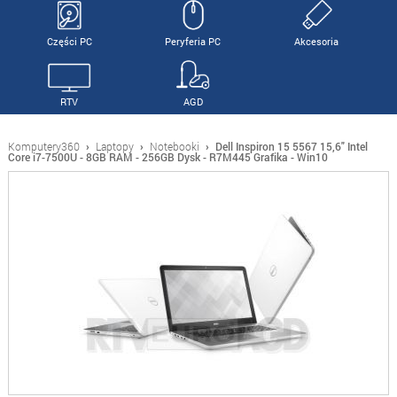
Części PC
Peryferia PC
Akcesoria
RTV
AGD
Komputery360
›
Laptopy
›
Notebooki
›
Dell Inspiron 15 5567 15,6" Intel
Core i7-7500U - 8GB RAM - 256GB Dysk - R7M445 Grafika - Win10