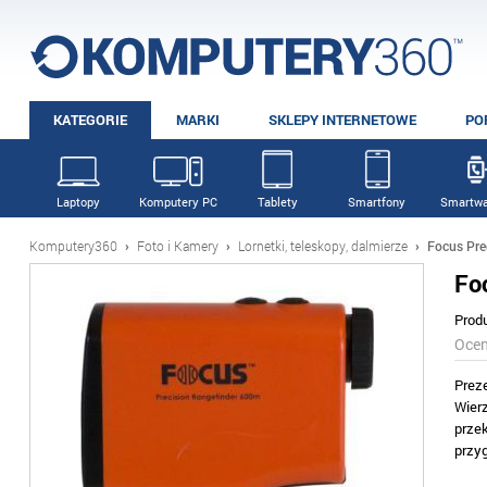
KATEGORIE
MARKI
SKLEPY INTERNETOWE
PO
Laptopy
Komputery PC
Tablety
Smartfony
Smartwa
Komputery360
›
Foto i Kamery
›
Lornetki, teleskopy, dalmierze
›
Focus Pre
Fo
Prod
Oce
Prez
Wier
prze
przy