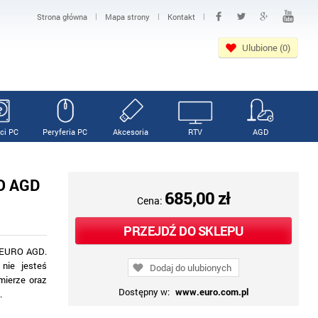
|
|
|
Strona główna
Mapa strony
Kontakt
Ulubione (0)
ci PC
Peryferia PC
Akcesoria
RTV
AGD
RO AGD
685,00 zł
Cena:
PRZEJDŹ DO SKLEPU
V EURO AGD.
nie jesteś
Dodaj do ulubionych
mierze oraz
Dostępny w:
www.euro.com.pl
.