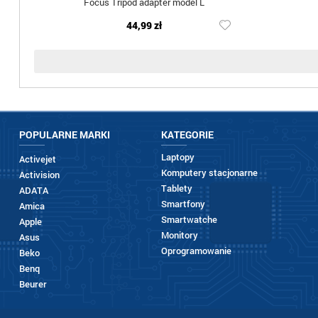
Focus Tripod adapter model L
44,99 zł
POPULARNE MARKI
KATEGORIE
Laptopy
Activejet
Komputery stacjonarne
Activision
Tablety
ADATA
Smartfony
Amica
Smartwatche
Apple
Monitory
Asus
Oprogramowanie
Beko
Benq
Beurer