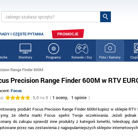
RADY I CZĘSTE PYTANIA
PROMOCJE
tche
Monitory
Programy
Konsole i Gry
Foto i Kamery
Częś
cision Range Finder 600M
cus Precision Range Finder 600M w RTV EU
ucent:
Focus
na:
5,0
na
5
(
1 oceny,
1 opinie
)
entowany produkt Focus Precision Range Finder 600M kupisz w sklepie RT
zymy, że oferta marki Focus spełni Twoje oczekiwania. Jeżeli jednak 
konany do zakupu sprawdź inne produkty z kategorii lornetki, teleskopy, dal
gotowane przez nas zestawienia z najpopularniejszych sklepów internetowych