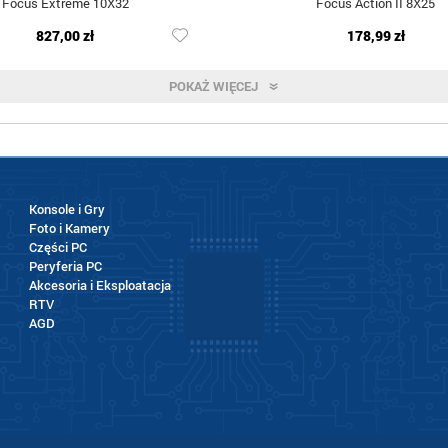
Focus Extreme 10X32
Focus Action II 8X25
827,00 zł
178,99 zł
POKAŻ WIĘCEJ
Konsole i Gry
Foto i Kamery
Części PC
Peryferia PC
Akcesoria i Eksploatacja
RTV
AGD