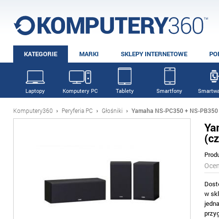
KATEGORIE
MARKI
SKLEPY INTERNETOWE
PO
Laptopy
Komputery PC
Tablety
Smartfony
Smartwa
Komputery360
›
Peryferia PC
›
Głośniki
›
Yamaha NS-PC350 + NS-PB350 
Ya
(c
Prod
Oce
Dost
w sk
jedn
przy