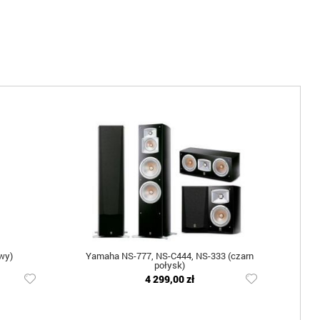
wy)
Yamaha NS-777, NS-C444, NS-333 (czarn
połysk)
4 299,00 zł