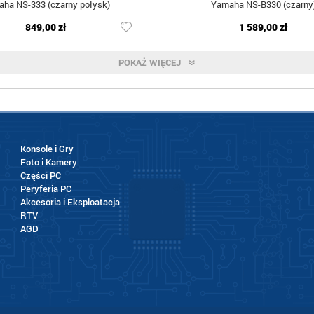
ha NS-333 (czarny połysk)
Yamaha NS-B330 (czarny
849,00 zł
1 589,00 zł
POKAŻ WIĘCEJ
Konsole i Gry
Foto i Kamery
Części PC
Peryferia PC
Akcesoria i Eksploatacja
RTV
AGD