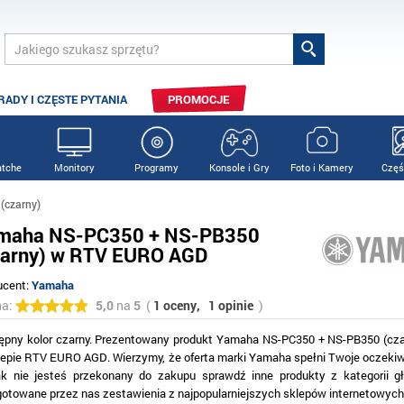
RADY I CZĘSTE PYTANIA
PROMOCJE
tche
Monitory
Programy
Konsole i Gry
Foto i Kamery
Częś
(czarny)
maha NS-PC350 + NS-PB350
zarny) w RTV EURO AGD
ucent:
Yamaha
na:
5,0
na
5
(
1 oceny,
1 opinie
)
ępny kolor czarny. Prezentowany produkt Yamaha NS-PC350 + NS-PB350 (cza
lepie RTV EURO AGD. Wierzymy, że oferta marki Yamaha spełni Twoje oczekiwa
ak nie jesteś przekonany do zakupu sprawdź inne produkty z kategorii gł
gotowane przez nas zestawienia z najpopularniejszych sklepów internetowych