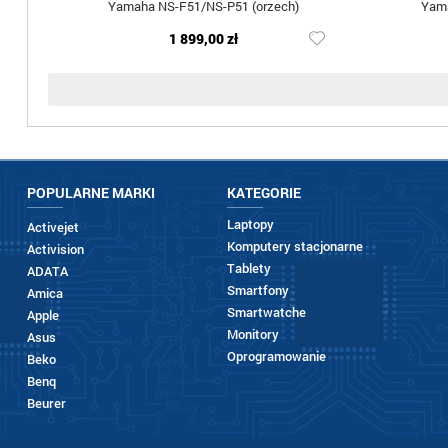
Yamaha NS-F51/NS-P51 (orzech)
Yama
1 899,00 zł
POPULARNE MARKI
KATEGORIE
Laptopy
Activejet
Komputery stacjonarne
Activision
Tablety
ADATA
Smartfony
Amica
Smartwatche
Apple
Monitory
Asus
Oprogramowanie
Beko
Benq
Beurer