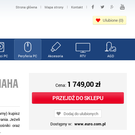
|
|
|
Strona główna
Mapa strony
Kontakt
Ulubione (0)
ci PC
Peryferia PC
Akcesoria
RTV
AGD
1 749,00 zł
Cena:
PRZEJDŹ DO SKLEPU
rny) kupisz
Dodaj do ulubionych
nia. Jeżeli
Dostępny w:
www.euro.com.pl
ośniki oraz
.