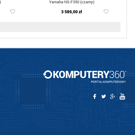
)
Yamaha NS-F350 (czarny)
3 589,00 zł
PORTAL KOMPUTEROWY