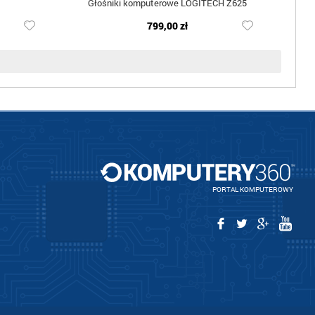
Głośniki komputerowe LOGITECH Z625
799,00 zł
PORTAL KOMPUTEROWY