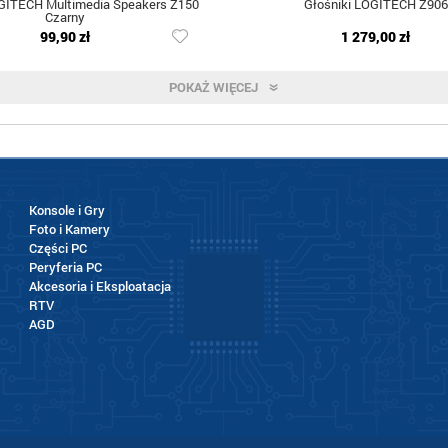
OGITECH Multimedia Speakers Z150
Głośniki LOGITECH Z906
Czarny
99,90 zł
1 279,00 zł
POKAŻ WIĘCEJ
Konsole i Gry
Foto i Kamery
Części PC
Peryferia PC
Akcesoria i Eksploatacja
RTV
AGD