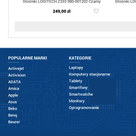
Głośniki LOGITECH Z333 980-001202 Czarny
Głośniki L
249,00 zł
POPULARNE MARKI
KATEGORIE
Laptopy
Activejet
Komputery stacjonarne
Activision
Tablety
ADATA
Smartfony
Amica
Smartwatche
Apple
Monitory
Asus
Oprogramowanie
Beko
Benq
Beurer