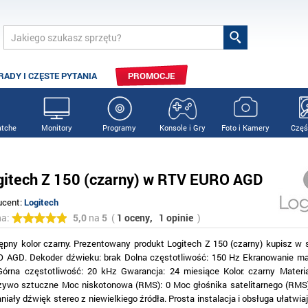
RADY I CZĘSTE PYTANIA
PROMOCJE
tche
Monitory
Programy
Konsole i Gry
Foto i Kamery
Częś
gitech Z 150 (czarny) w RTV EURO AGD
ucent:
Logitech
na:
5,0
na
5
(
1 oceny,
1 opinie
)
ępny kolor czarny. Prezentowany produkt Logitech Z 150 (czarny) kupisz w 
 AGD. Dekoder dźwieku: brak Dolna częstotliwość: 150 Hz Ekranowanie m
Górna częstotliwość: 20 kHz Gwarancja: 24 miesiące Kolor: czarny Materi
zywo sztuczne Moc niskotonowa (RMS): 0 Moc głośnika satelitarnego (RMS)
iały dźwięk stereo z niewielkiego źródła. Prosta instalacja i obsługa ułatwia