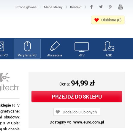
|
|
|
Strona główna
Mapa strony
Kontakt
Ulubione (0)
ci PC
Peryferia PC
Akcesoria
RTV
AGD
94,99 zł
Cena:
PRZEJDŹ DO SKLEPU
sklepie RTV
agnetyczne:
Dodaj do ulubionych
ał obudowy:
Dostępny w:
www.euro.com.pl
: 3 W Opis:
ją słuchanie