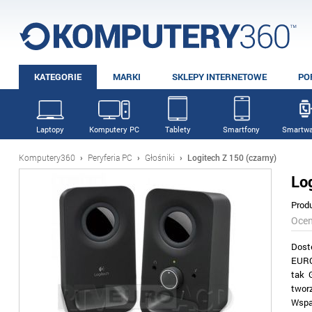
KATEGORIE
MARKI
SKLEPY INTERNETOWE
PO
Laptopy
Komputery PC
Tablety
Smartfony
Smartwa
Komputery360
›
Peryferia PC
›
Głośniki
›
Logitech Z 150 (czarny)
Lo
Prod
Oce
Dost
EURO
tak 
twor
Wspan